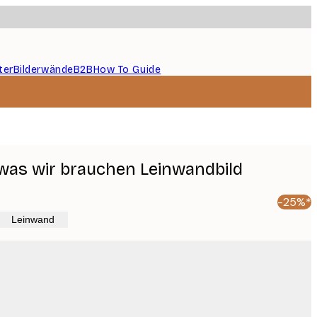
ter
Bilderwände
B2B
How To Guide
s was wir brauchen Leinwandbild
-25%*
Leinwand