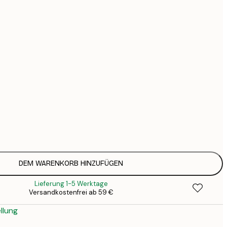
44
74
126
Kein Rahmen
DEM WARENKORB HINZUFÜGEN
Lieferung 1-5 Werktage
Versandkostenfrei ab 59 €
llung