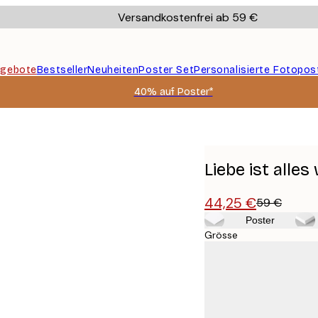
Versandkostenfrei ab 59 €
gebote
Bestseller
Neuheiten
Poster Set
Personalisierte Fotopos
40% auf Poster*
bild
Liebe ist alle
44,25 €
59 €
Poster
Grösse