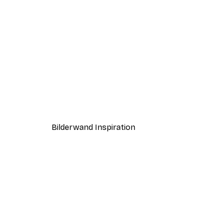
-50%
Sanftes grünes Postersets
Ab 19,42 €
38,85 €
Bilderwand Inspiration