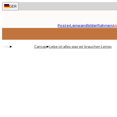
Skip
GER
to
main
content.
Poster
Leinwandbilder
Rahmen
An
▸
▸
Canvas
Liebe ist alles was wir brauchen Leinwand