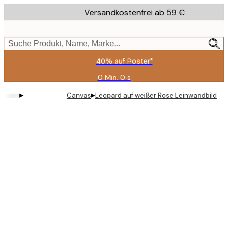
Skip
Versandkostenfrei ab 59 €
to
main
content.
Suche Produkt, Name, Marke...
40% auf Poster*
0 Min.
0 s
Gültig
bis:
▸
▸
Canvas
Leopard auf weißer Rose Leinwandbild
2026-
08-
09