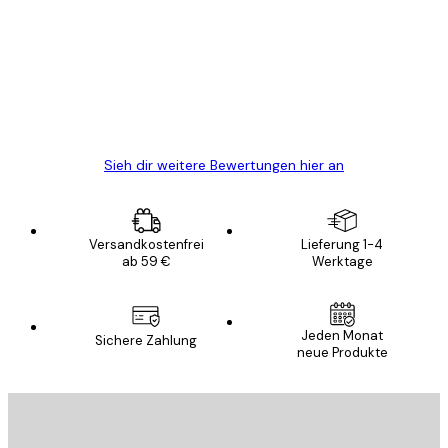
Alles wie immer zügig, schnell, sicher
verpackt und ein stressfreier Einkauf
gewesen.
5 Jun
Edit D
Sieh dir weitere Bewertungen hier an
Versandkostenfrei
Lieferung 1-4
ab 59 €
Werktage
Jeden Monat
Sichere Zahlung
neue Produkte