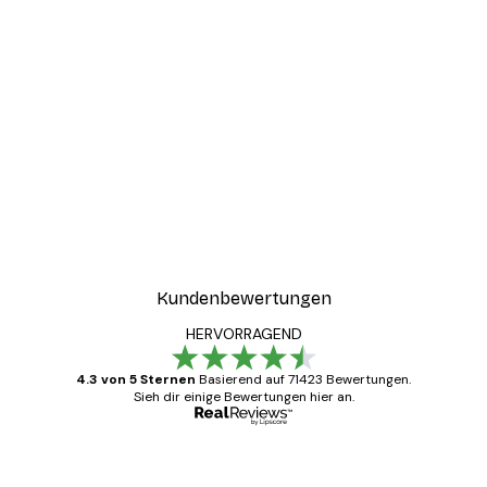
-40%*
ter
Boat in the lake Poster
Ab 7,77 €
12,95 €
Kundenbewertungen
HERVORRAGEND
4.3 von 5 Sternen
Basierend auf 71423 Bewertungen.
Sieh dir einige Bewertungen hier an.
Verifizierter Käufer
Kundenbewertungen