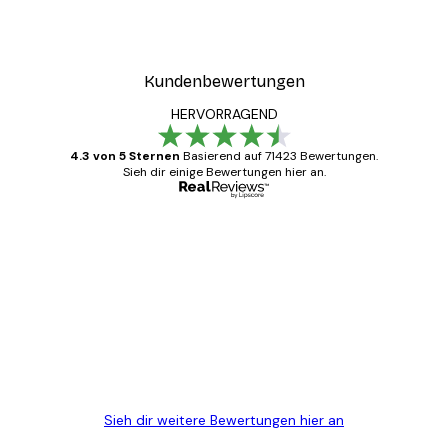
Kundenbewertungen
HERVORRAGEND
4.3 von 5 Sternen
Basierend auf 71423 Bewertungen.
Sieh dir einige Bewertungen hier an.
Verifizierter Käufer
Kundenbewertungen
Alles wie immer zügig, schnell, sicher
verpackt und ein stressfreier Einkauf
gewesen.
5 Jun
Edit D
Sieh dir weitere Bewertungen hier an