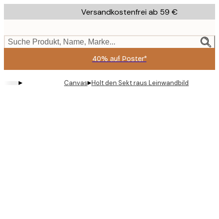
Skip
Versandkostenfrei ab 59 €
to
main
content.
Suche Produkt, Name, Marke...
40% auf Poster*
▸
▸
Canvas
Holt den Sekt raus Leinwandbild