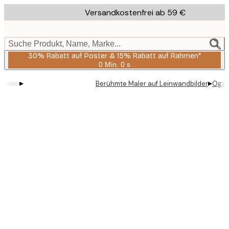
Skip
Versandkostenfrei ab 59 €
to
main
content.
Suche Produkt, Name, Marke...
30% Rabatt auf Poster & 15% Rabatt auf Rahmen*
0 Min.
0 s
Gültig
bis:
▸
▸
Berühmte Maler auf Leinwandbilder
Ogat
2026-
08-
06