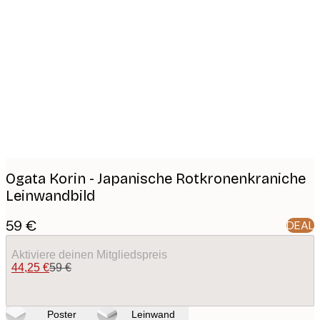
Product
images
Ogata Korin - Japanische Rotkronenkraniche
Leinwandbild
59 €
DEAL
Aktiviere deinen Mitgliedspreis
44,25 €
59 €
Poster
Leinwand