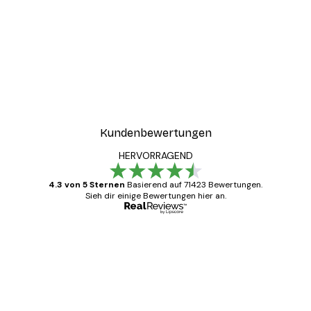
-30%*
ter
Boat in the lake Poster
Ab 9,07 €
12,95 €
Kundenbewertungen
HERVORRAGEND
4.3 von 5 Sternen
Basierend auf 71423 Bewertungen.
Sieh dir einige Bewertungen hier an.
Verifizierter Käufer
Kundenbewertungen
Alles wie immer zügig, schnell, sicher
verpackt und ein stressfreier Einkauf
gewesen.