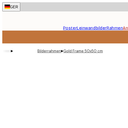
Skip
GER
to
main
content.
Poster
Leinwandbilder
Rahmen
An
▸
▸
Bilderrahmen
Gold Frame 50x50 cm