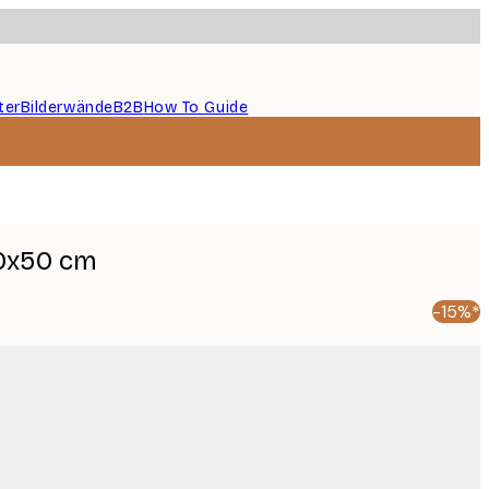
ter
Bilderwände
B2B
How To Guide
0x50 cm
-15%*