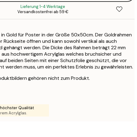
Lieferung 1-4 Werktage
11
Versandkostenfrei ab 59 €
22
2
 in Gold für Poster in der Größe 50x50cm. Der Goldrahmen
31
der Rückseite öffnen und kann sowohl vertikal als auch
3
nd gehängt werden. Die Dicke des Rahmen beträgt 22 mm
31
t aus hochwertigem Acrylglas welches bruchsicher und
3
t auf beiden Seiten mit einer Schutzfolie geschützt, die vor
38
t werden muss, um ein perfektes Erlebnis zu gewährleisten.
4
52
oduktbildern gehören nicht zum Produkt.
6
höchster Qualität
larem Acrylglas.