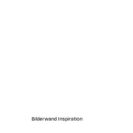
-40%*
Freddie Mercury Poster
Ab 3,87 €
6,45 €
Bilderwand Inspiration