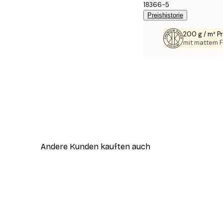
18366-5
Preishistorie
200 g / m² 
mit mattem F
Andere Kunden kauften auch