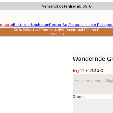
Versandkostenfrei ab 59 €
gebote
Bestseller
Neuheiten
Poster Set
Personalisierte Fotopos
30% Rabatt auf Poster & 15% Rabatt auf Rahmen*
0 Min.
0 s
Gültig
bis:
2026-
08-
06
Wandernde Gn
15,02 €
21,45 €
Aktiviere deinen Mitg
Grösse