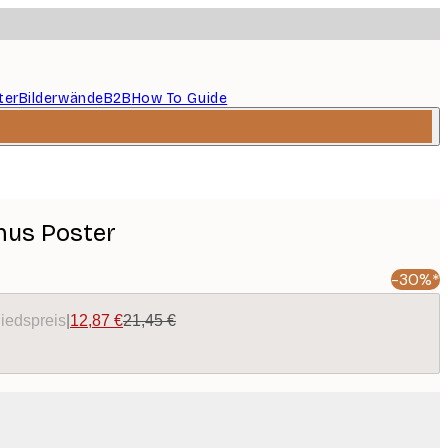
ter
Bilderwände
B2B
How To Guide
us Poster
-30%*
liedspreis
|
12,87 €
21,45 €