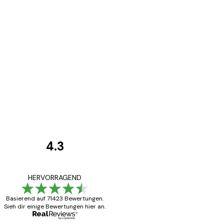
4.3
Kundenbewertunge
Alles wie immer z
HERVORRAGEND
Basierend auf 71423 Bewertungen.
Sieh dir einige Bewertungen hier an.
5 Jun
Edit D