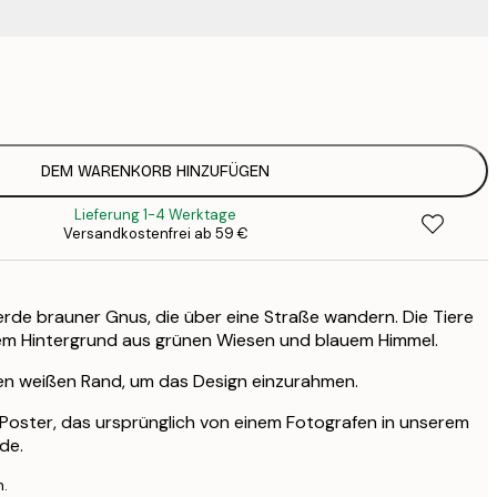
15
2
23
3
DEM WARENKORB HINZUFÜGEN
Lieferung 1-4 Werktage
Versandkostenfrei ab 59 €
Herde brauner Gnus, die über eine Straße wandern. Die Tiere
em Hintergrund aus grünen Wiesen und blauem Himmel.
nen weißen Rand, um das Design einzurahmen.
es Poster, das ursprünglich von einem Fotografen in unserem
de.
n.