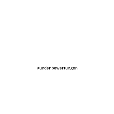
-30%*
Boat in the lake Poster
Ab 9,07 €
12,95 €
Kundenbewertungen
n
ügig, schnell, sicher verpackt und ein stressfreier Einkauf gewesen.