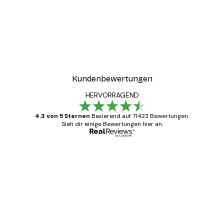
Kundenbewertungen
HERVORRAGEND
4.3 von 5 Sternen
Basierend auf 71423 Bewertungen.
Sieh dir einige Bewertungen hier an.
Verifizierter Käufer
Kundenbewertungen
Alles wie immer zügig, schnell, sicher
verpackt und ein stressfreier Einkauf
gewesen.
5 Jun
Edit D