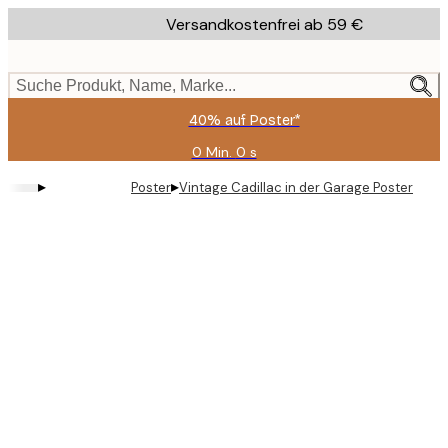
Skip
Versandkostenfrei ab 59 €
to
main
content.
Suche Produkt, Name, Marke...
40% auf Poster*
0 Min.
0 s
Gültig
bis:
▸
▸
Poster
Vintage Cadillac in der Garage Poster
2026-
08-
09