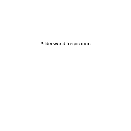
-40%*
Boat in the lake Poster
Ab 7,77 €
12,95 €
Bilderwand Inspiration