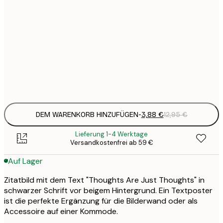
3
21x30 cm
1
5
30x40 cm
2
Frame
options
DEM WARENKORB HINZUFÜGEN
-
3,88 €
12,95 €
Lieferung 1-4 Werktage
Versandkostenfrei ab 59 €
Auf Lager
Zitatbild mit dem Text "Thoughts Are Just Thoughts" in
schwarzer Schrift vor beigem Hintergrund. Ein Textposter
ist die perfekte Ergänzung für die Bilderwand oder als
Accessoire auf einer Kommode.