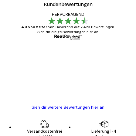
Kundenbewertungen
HERVORRAGEND
4.3 von 5 Sternen
Basierend auf 71423 Bewertungen.
Sieh dir einige Bewertungen hier an.
Verifizierter Käufer
Kundenbewertungen
Alles wie immer zügig, schnell, sicher
verpackt und ein stressfreier Einkauf
gewesen.
5 Jun
Edit D
Sieh dir weitere Bewertungen hier an
Versandkostenfrei
Lieferung 1-4