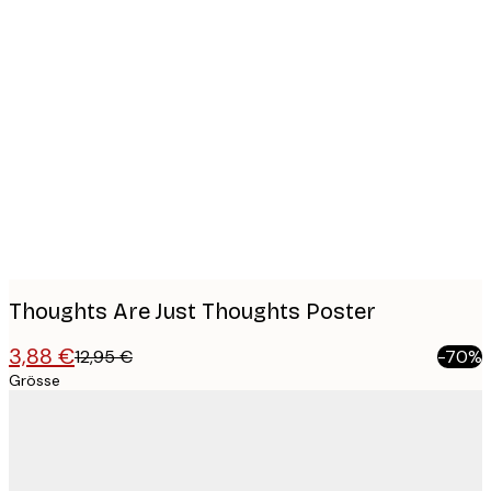
Product
images
Thoughts Are Just Thoughts Poster
3,88 €
12,95 €
-70%
Grösse