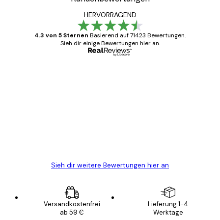
HERVORRAGEND
4.3 von 5 Sternen
Basierend auf 71423 Bewertungen.
Sieh dir einige Bewertungen hier an.
Verifizierter Käufer
Kundenbewertungen
Alles wie immer zügig, schnell, sicher
verpackt und ein stressfreier Einkauf
gewesen.
5 Jun
Edit D
Sieh dir weitere Bewertungen hier an
Versandkostenfrei
Lieferung 1-4
ab 59 €
Werktage