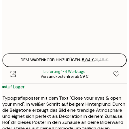
3
21x30 cm
1
5
30x40 cm
2
Frame
options
DEM WARENKORB HINZUFÜGEN
-
5,84 €
21,45 €
Lieferung 1-4 Werktage
Versandkostenfrei ab 59 €
Auf Lager
Typografieposter mit dem Text "Close your eyes & open
your mind", in weißer Schrift auf beigem Hintergrund. Durch
die Beigetöne erzeugt das Bild eine trendige Atmosphäre
und eignet sich perfekt als Dekoration in deinem Zuhause.
Hol' dir dieses Poster in dein Zuhause an deine Bilderwand
oder stelle es auf deine Kommode um täglich daran