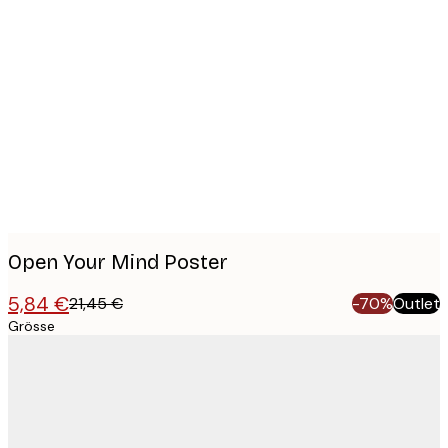
Product
images
Open Your Mind Poster
5,84 €
21,45 €
-70%
Outlet
Grösse