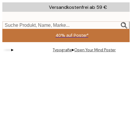
Skip
Versandkostenfrei ab 59 €
to
main
content.
Suche Produkt, Name, Marke...
40% auf Poster*
▸
▸
Typografie
Open Your Mind Poster