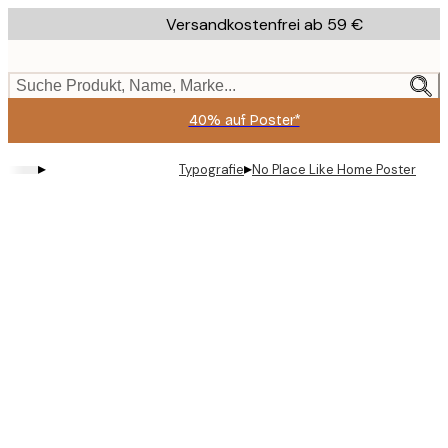
Skip
Versandkostenfrei ab 59 €
to
main
content.
Suche Produkt, Name, Marke...
40% auf Poster*
▸
▸
Typografie
No Place Like Home Poster