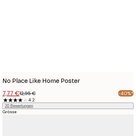
Product
images
No Place Like Home Poster
7,77 €
12,95 €
-40%*
4.2
20
Bewertungen
Grösse