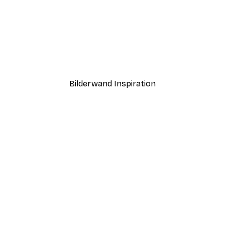
-40%*
Gänseblümchenwiese Pos
Ab 7,77 €
12,95 €
Bilderwand Inspiration