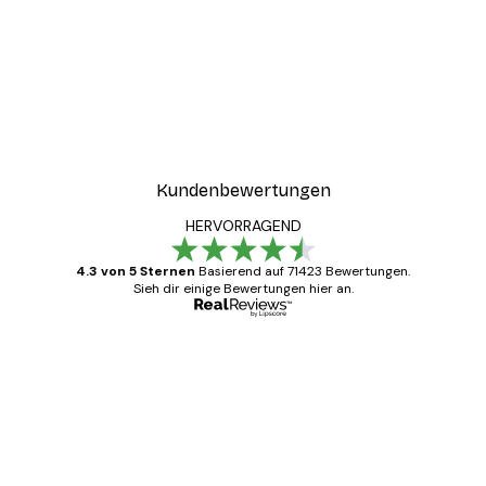
Kundenbewertungen
HERVORRAGEND
4.3 von 5 Sternen
Basierend auf 71423 Bewertungen.
Sieh dir einige Bewertungen hier an.
Verifizierter Käufer
Kundenbewertungen
Alles wie immer zügig, schnell, sicher
verpackt und ein stressfreier Einkauf
gewesen.