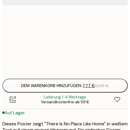
7
21x30 cm
1
12
30x40 cm
2
19
50x70 cm
3
Frame
options
DEM WARENKORB HINZUFÜGEN
-
7,77 €
12,95 €
Lieferung 1-4 Werktage
Versandkostenfrei ab 59 €
Auf Lager
Dieses Poster zeigt "There Is No Place Like Home" in weißem
Text auf einem grünen Hintergrund. Ein einfaches Design,