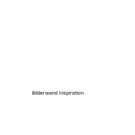
-40%*
Aquarellblüten Poster
Ab 12,87 €
21,45 €
Bilderwand Inspiration