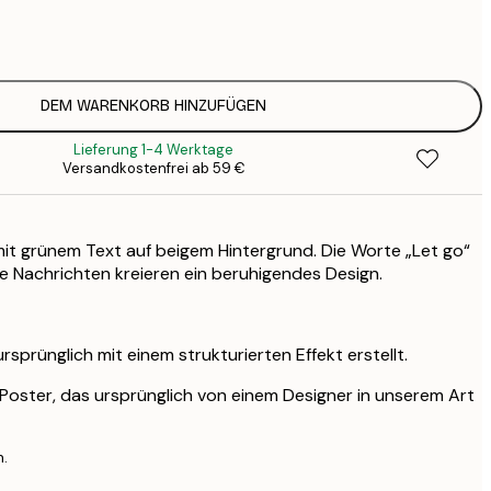
7
1
DEM WARENKORB HINZUFÜGEN
Lieferung 1-4 Werktage
Versandkostenfrei ab 59 €
mit grünem Text auf beigem Hintergrund. Die Worte „Let go“
 Nachrichten kreieren ein beruhigendes Design.
sprünglich mit einem strukturierten Effekt erstellt.
s Poster, das ursprünglich von einem Designer in unserem Art
n.