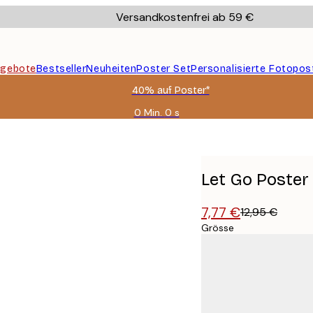
Versandkostenfrei ab 59 €
gebote
Bestseller
Neuheiten
Poster Set
Personalisierte Fotopos
40% auf Poster*
0 Min.
0 s
Gültig
bis:
2026-
08-
09
Let Go Poster
7,77 €
12,95 €
Grösse