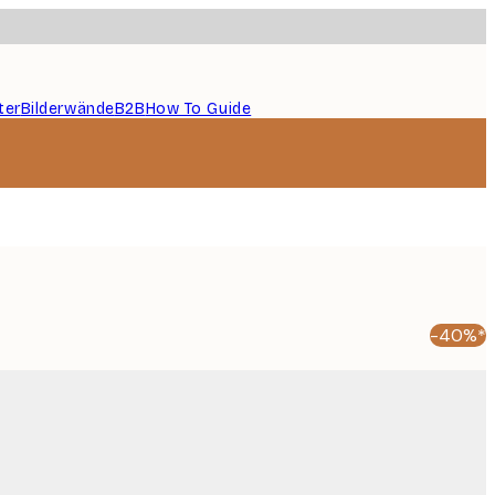
ter
Bilderwände
B2B
How To Guide
-40%*