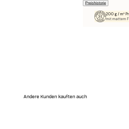
Preishistorie
200 g / m² 
mit mattem F
Andere Kunden kauften auch