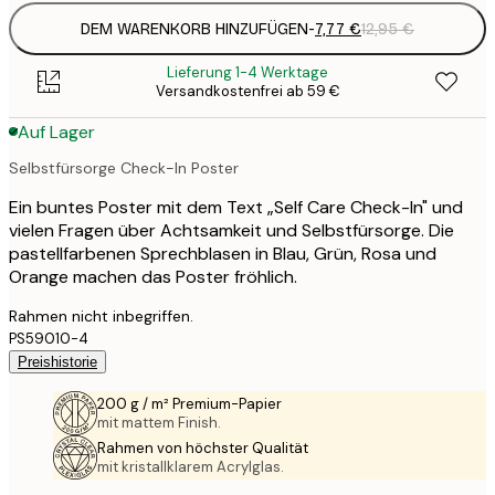
DEM WARENKORB HINZUFÜGEN
-
7,77 €
12,95 €
Lieferung 1-4 Werktage
Versandkostenfrei ab 59 €
Auf Lager
Selbstfürsorge Check-In Poster
Ein buntes Poster mit dem Text „Self Care Check-In" und
vielen Fragen über Achtsamkeit und Selbstfürsorge. Die
pastellfarbenen Sprechblasen in Blau, Grün, Rosa und
Orange machen das Poster fröhlich.
Rahmen nicht inbegriffen.
PS59010-4
Preishistorie
200 g / m² Premium-Papier
mit mattem Finish.
Rahmen von höchster Qualität
mit kristallklarem Acrylglas.