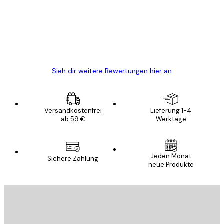
Alles wie immer zügig, schnell, sicher
verpackt und ein stressfreier Einkauf
gewesen.
5 Jun
Edit D
Sieh dir weitere Bewertungen hier an
Versandkostenfrei
Lieferung 1-4
ab 59 €
Werktage
Jeden Monat
Sichere Zahlung
neue Produkte