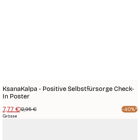
Product
images
KsanaKalpa - Positive Selbstfürsorge Check-
In Poster
7,77 €
12,95 €
-40%*
Grösse