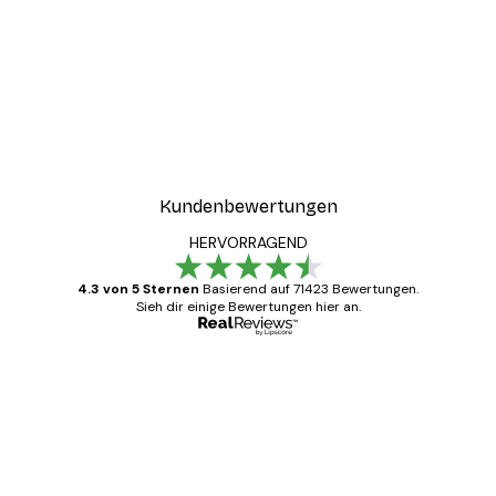
Kundenbewertungen
HERVORRAGEND
4.3 von 5 Sternen
Basierend auf 71423 Bewertungen.
Sieh dir einige Bewertungen hier an.
Verifizierter Käufer
Kundenbewertungen
Alles wie immer zügig, schnell, sicher
verpackt und ein stressfreier Einkauf
gewesen.