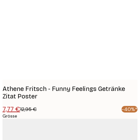
Product
images
Athene Fritsch - Funny Feelings Getränke
Zitat Poster
7,77 €
12,95 €
-40%*
Grösse