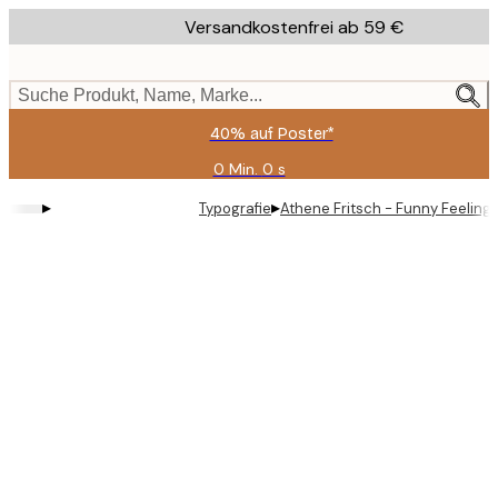
Skip
Versandkostenfrei ab 59 €
to
main
content.
Suche Produkt, Name, Marke...
40% auf Poster*
0 Min.
0 s
Gültig
bis:
▸
▸
Typografie
Athene Fritsch - Funny Feelings
2026-
08-
09