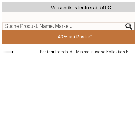
Skip
Versandkostenfrei ab 59 €
to
main
content.
Suche Produkt, Name, Marke...
40% auf Poster*
▸
▸
Poster
Treechild - Minimalistische Kollektion Nr. 51