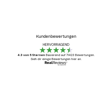
Kundenbewertungen
HERVORRAGEND
4.3 von 5 Sternen
Basierend auf 71423 Bewertungen.
Sieh dir einige Bewertungen hier an.
Verifizierter Käufer
Kundenbewertungen
Alles wie immer zügig, schnell, sicher
verpackt und ein stressfreier Einkauf
gewesen.
5 Jun
Edit D