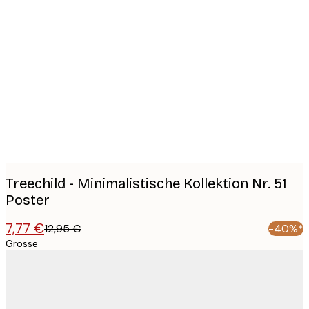
Product
images
Treechild - Minimalistische Kollektion Nr. 51
Poster
7,77 €
12,95 €
-40%*
Grösse