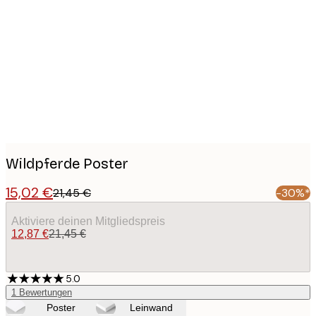
images
Wildpferde Poster
15,02 €
21,45 €
-30%*
Aktiviere deinen Mitgliedspreis
12,87 €
21,45 €
5.0
1
Bewertungen
Poster
Leinwand