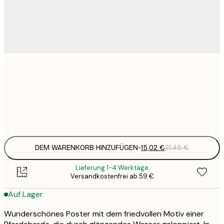
15
30x40 cm
2
Frame
options
DEM WARENKORB HINZUFÜGEN
-
15,02 €
21,45 €
Lieferung 1-4 Werktage
Versandkostenfrei ab 59 €
Auf Lager
Wunderschönes Poster mit dem friedvollen Motiv einer