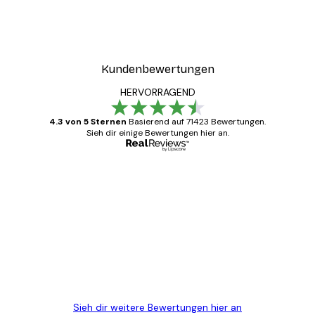
r
Ruhiger Sonnenuntergang
Ab 9,07 €
12,95 €
Kundenbewertungen
HERVORRAGEND
4.3 von 5 Sternen
Basierend auf 71423 Bewertungen.
Sieh dir einige Bewertungen hier an.
Verifizierter Käufer
Kundenbewertungen
Alles wie immer zügig, schnell, sicher
verpackt und ein stressfreier Einkauf
gewesen.
5 Jun
Edit D
Sieh dir weitere Bewertungen hier an