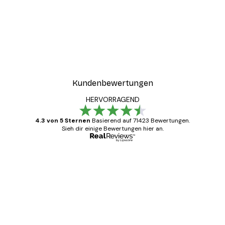
Kundenbewertungen
HERVORRAGEND
4.3 von 5 Sternen
Basierend auf 71423 Bewertungen.
Sieh dir einige Bewertungen hier an.
Verifizierter Käufer
Kundenbewertungen
Alles wie immer zügig, schnell, sicher
verpackt und ein stressfreier Einkauf
gewesen.
5 Jun