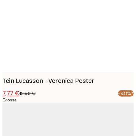
Product
images
Tein Lucasson - Veronica Poster
7,77 €
12,95 €
-40%*
Grösse