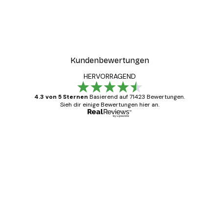
Kundenbewertungen
HERVORRAGEND
4.3 von 5 Sternen
Basierend auf 71423 Bewertungen.
Sieh dir einige Bewertungen hier an.
Verifizierter Käufer
Kundenbewertungen
Alles wie immer zügig, schnell, sicher
verpackt und ein stressfreier Einkauf
gewesen.
5 Jun
Edit D