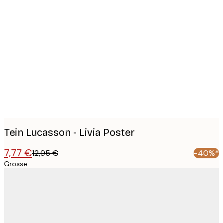
Product
images
Tein Lucasson - Livia Poster
7,77 €
12,95 €
-40%*
Grösse