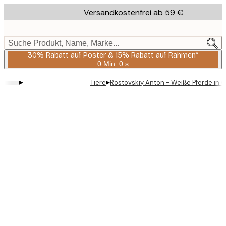
Skip
Versandkostenfrei ab 59 €
to
main
content.
Suche Produkt, Name, Marke...
30% Rabatt auf Poster & 15% Rabatt auf Rahmen*
0 Min.
0 s
Gültig
bis:
▸
▸
Tiere
Rostovskiy Anton - Weiße Pferde in w
2026-
08-
06