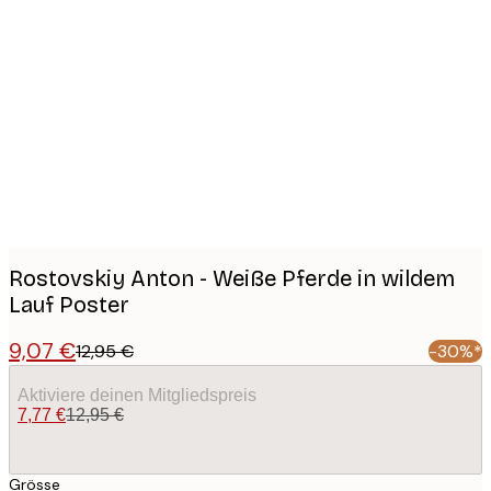
Product
images
Rostovskiy Anton - Weiße Pferde in wildem
Lauf Poster
9,07 €
12,95 €
-30%*
Aktiviere deinen Mitgliedspreis
7,77 €
12,95 €
Grösse