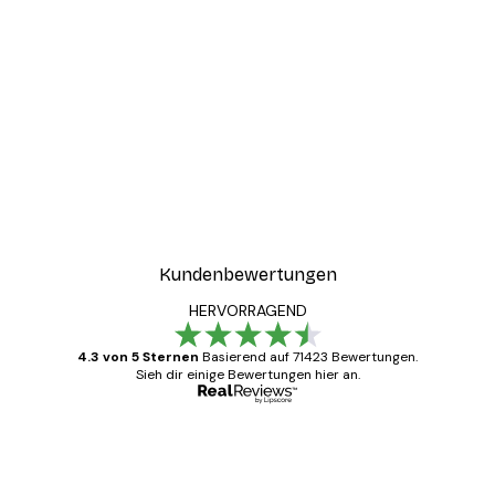
-30%*
ter
Boat in the lake Poster
Ab 9,07 €
12,95 €
Kundenbewertungen
HERVORRAGEND
4.3 von 5 Sternen
Basierend auf 71423 Bewertungen.
Sieh dir einige Bewertungen hier an.
Verifizierter Käufer
Kundenbewertungen
Alles wie immer zügig, schnell, sicher