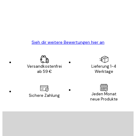
verpackt und ein stressfreier Einkauf
gewesen.
5 Jun
Edit D
Sieh dir weitere Bewertungen hier an
Versandkostenfrei
Lieferung 1-4
ab 59 €
Werktage
Jeden Monat
Sichere Zahlung
neue Produkte