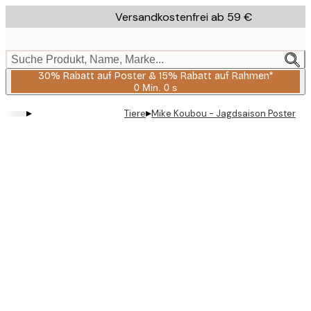
Skip
Versandkostenfrei ab 59 €
to
main
content.
Suche Produkt, Name, Marke...
30% Rabatt auf Poster & 15% Rabatt auf Rahmen*
0 Min.
0 s
Gültig
bis:
▸
▸
Tiere
Mike Koubou - Jagdsaison Poster
2026-
08-
06