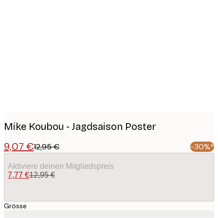
Product
images
Mike Koubou - Jagdsaison Poster
9,07 €
12,95 €
-30%*
Aktiviere deinen Mitgliedspreis
7,77 €
12,95 €
Grösse