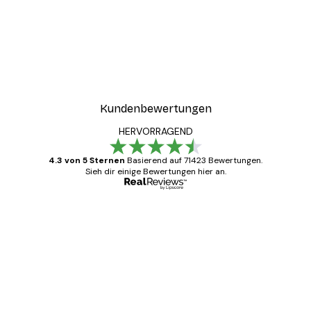
-30%*
ter
Boat in the lake Poster
Ab 9,07 €
12,95 €
Kundenbewertungen
HERVORRAGEND
4.3 von 5 Sternen
Basierend auf 71423 Bewertungen.
Sieh dir einige Bewertungen hier an.
Verifizierter Käufer
Kundenbewertungen
Alles wie immer zügig, schnell, sicher
verpackt und ein stressfreier Einkauf
gewesen.
5 Jun
Edit D