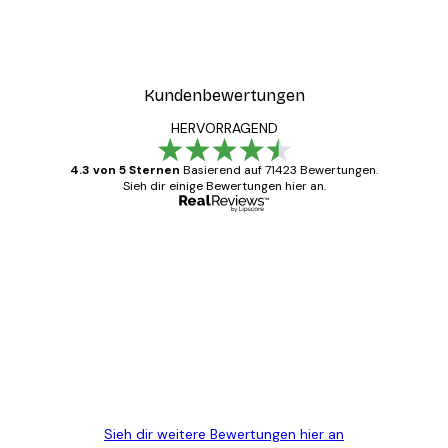
Kundenbewertungen
HERVORRAGEND
4.3 von 5 Sternen
Basierend auf 71423 Bewertungen.
Sieh dir einige Bewertungen hier an.
Verifizierter Käufer
Kundenbewertungen
Alles wie immer zügig, schnell, sicher
verpackt und ein stressfreier Einkauf
gewesen.
5 Jun
Edit D
Sieh dir weitere Bewertungen hier an