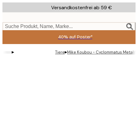
Skip
Versandkostenfrei ab 59 €
to
main
content.
Suche Produkt, Name, Marke...
40% auf Poster*
▸
▸
Tiere
Mike Koubou - Cyclommatus Metalife