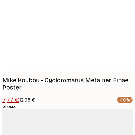
Product
images
Mike Koubou - Cyclommatus Metalifer Finae
Poster
7,77 €
12,95 €
-40%*
Grösse