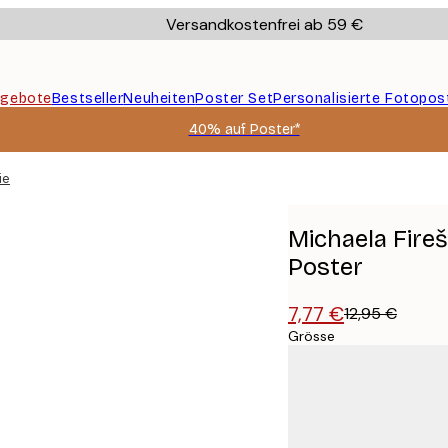
Versandkostenfrei ab 59 €
gebote
Bestseller
Neuheiten
Poster Set
Personalisierte Fotopos
40% auf Poster*
iereulenflug Poster
Michaela Fire
Poster
7,77 €
12,95 €
Grösse