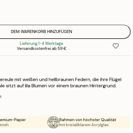
7
1
12
2
16
DEM WARENKORB HINZUFÜGEN
2
Lieferung 1-4 Werktage
19
Versandkostenfrei ab 59 €
3
26
4
64
iereule mit weißen und hellbraunen Federn, die ihre Flügel
ule sitzt auf lila Blumen vor einem braunen Hintergrund.
n.
Premium-Papier
Rahmen von höchster Qualität
inish.
mit kristallklarem Acrylglas.