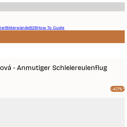
ter
Bilderwände
B2B
How To Guide
šová - Anmutiger Schleiereulenflug
-40%*