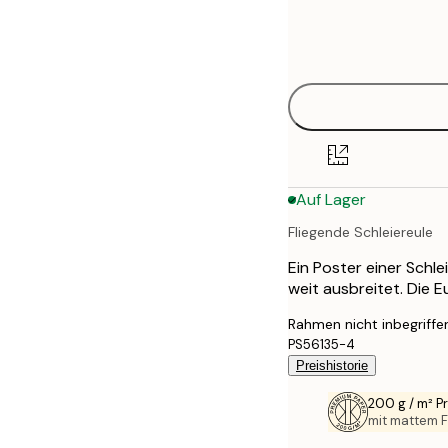
Frame
21x30 cm
options
30x40 cm
40x50 cm
50x70 cm
Auf Lager
70x100 cm
Fliegende Schleiereule
100x150 cm
Ein Poster einer Schle
weit ausbreitet. Die E
Rahmen nicht inbegriffe
PS56135-4
Preishistorie
200 g / m² 
mit mattem F