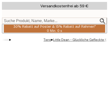
Skip
Versandkostenfrei ab 59 €
to
main
content.
Suche Produkt, Name, Marke...
30% Rabatt auf Poster & 15% Rabatt auf Rahmen*
0 Min.
0 s
Gültig
bis:
▸
▸
Tiere
Little Dean - Glückliche Gefleckte Ka
2026-
08-
06