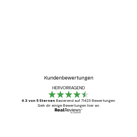
-30%*
ter
Boat in the lake Poster
Ab 9,07 €
12,95 €
Kundenbewertungen
HERVORRAGEND
4.3 von 5 Sternen
Basierend auf 71423 Bewertungen.
Sieh dir einige Bewertungen hier an.
Verifizierter Käufer
Kundenbewertungen