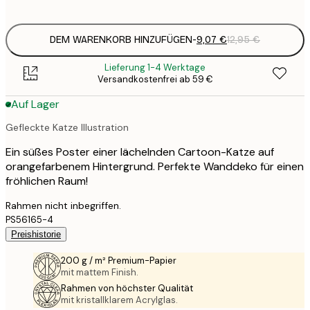
options
DEM WARENKORB HINZUFÜGEN
-
9,07 €
12,95 €
Lieferung 1-4 Werktage
Versandkostenfrei ab 59 €
Auf Lager
Gefleckte Katze Illustration
Ein süßes Poster einer lächelnden Cartoon-Katze auf
orangefarbenem Hintergrund. Perfekte Wanddeko für einen
fröhlichen Raum!
Rahmen nicht inbegriffen.
PS56165-4
Preishistorie
200 g / m² Premium-Papier
mit mattem Finish.
Rahmen von höchster Qualität
mit kristallklarem Acrylglas.