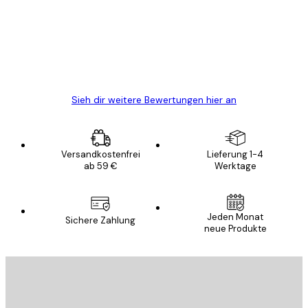
Alles wie immer zügig, schnell, sicher
verpackt und ein stressfreier Einkauf
gewesen.
5 Jun
Edit D
Sieh dir weitere Bewertungen hier an
Versandkostenfrei
Lieferung 1-4
ab 59 €
Werktage
Jeden Monat
Sichere Zahlung
neue Produkte