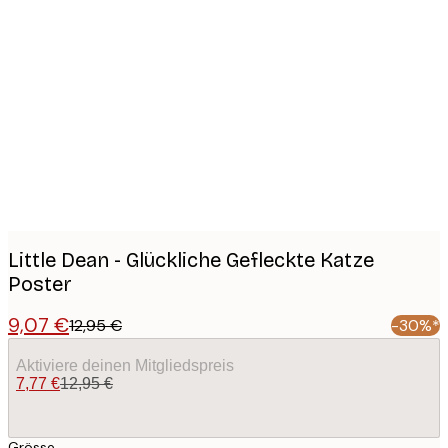
Product
images
Little Dean - Glückliche Gefleckte Katze
Poster
9,07 €
12,95 €
-30%*
Aktiviere deinen Mitgliedspreis
7,77 €
12,95 €
Grösse