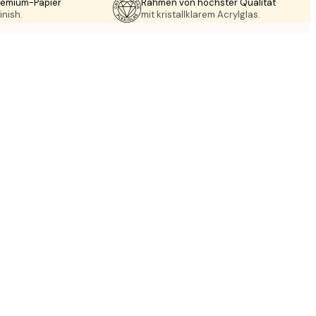
Premium-Papier
Rahmen von höchster Qualität
inish.
mit kristallklarem Acrylglas.