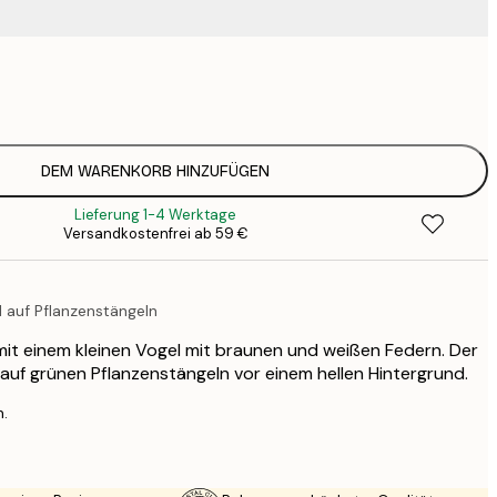
9
1
15
2
19
DEM WARENKORB HINZUFÜGEN
2
Lieferung 1-4 Werktage
19
Versandkostenfrei ab 59 €
2
23
3
 auf Pflanzenstängeln
30
4
 mit einem kleinen Vogel mit braunen und weißen Federn. Der
75
t auf grünen Pflanzenstängeln vor einem hellen Hintergrund.
n.