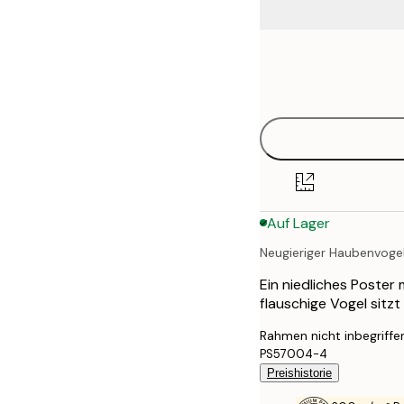
Frame
21x30 cm
options
30x40 cm
40x50 cm
50x50 cm
Auf Lager
50x70 cm
Neugieriger Haubenvogel
70x100 cm
Ein niedliches Poster
100x150 cm
flauschige Vogel sitz
Rahmen nicht inbegriffe
PS57004-4
Preishistorie