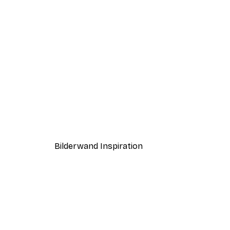
-70%
Tropischer Vogel Poster
Ab 3,88 €
12,95 €
Bilderwand Inspiration