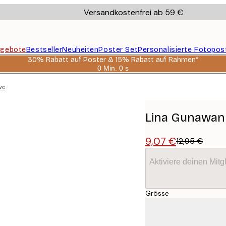
Versandkostenfrei ab 59 €
gebote
Bestseller
Neuheiten
Poster Set
Personalisierte Fotopos
30% Rabatt auf Poster & 15% Rabatt auf Rahmen*
0 Min.
0 s
Gültig
bis:
ogel Poster
2026-
08-
06
Lina Gunawan 
9,07 €
12,95 €
Aktiviere deinen Mitg
Grösse