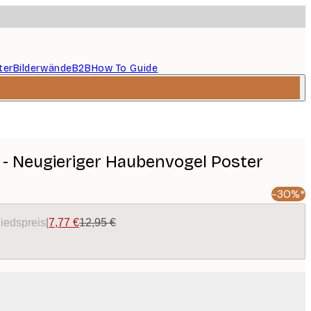
ter
Bilderwände
B2B
How To Guide
- Neugieriger Haubenvogel Poster
-30%*
liedspreis
|
7,77 €
12,95 €