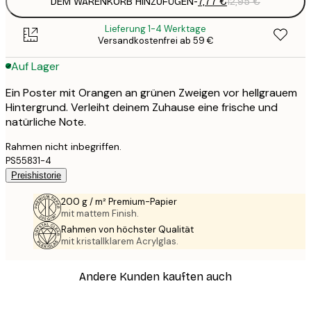
DEM WARENKORB HINZUFÜGEN
-
7,77 €
12,95 €
Lieferung 1-4 Werktage
Versandkostenfrei ab 59 €
Auf Lager
Ein Poster mit Orangen an grünen Zweigen vor hellgrauem
Hintergrund. Verleiht deinem Zuhause eine frische und
natürliche Note.
Rahmen nicht inbegriffen.
PS55831-4
Preishistorie
200 g / m² Premium-Papier
mit mattem Finish.
Rahmen von höchster Qualität
mit kristallklarem Acrylglas.
Andere Kunden kauften auch