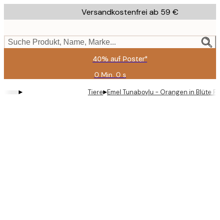
Skip
Versandkostenfrei ab 59 €
to
main
content.
Suche Produkt, Name, Marke...
40% auf Poster*
0 Min.
0 s
Gültig
bis:
▸
▸
Tiere
Emel Tunaboylu - Orangen in Blüte P
2026-
08-
09