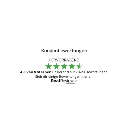
Kundenbewertungen
HERVORRAGEND
4.3 von 5 Sternen
Basierend auf 71423 Bewertungen.
Sieh dir einige Bewertungen hier an.
Verifizierter Käufer
Kundenbewertungen
Alles wie immer zügig, schnell, sicher
verpackt und ein stressfreier Einkauf
gewesen.