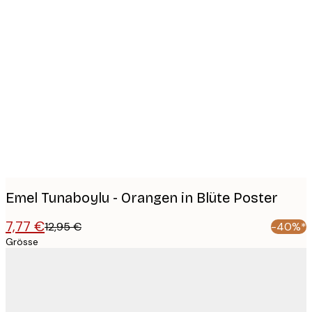
Product
images
Emel Tunaboylu - Orangen in Blüte Poster
7,77 €
12,95 €
-40%*
Grösse