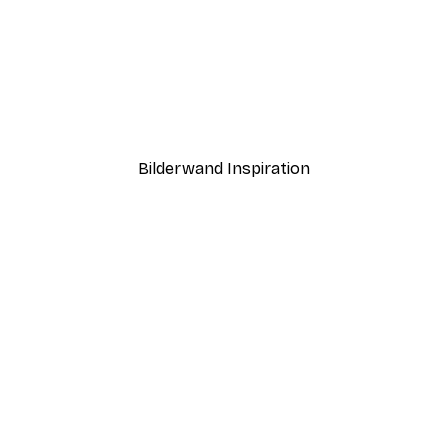
-40%*
Nebeliger Sonnenaufgan
Ab 7,77 €
12,95 €
Bilderwand Inspiration