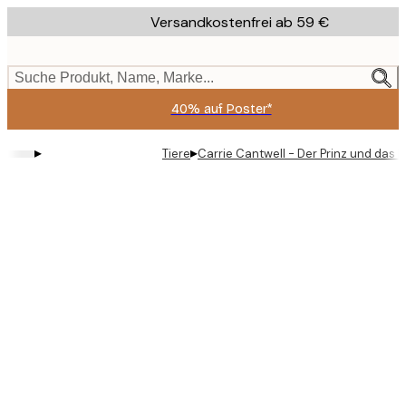
Skip
Versandkostenfrei ab 59 €
to
main
content.
Suche Produkt, Name, Marke...
40% auf Poster*
▸
▸
Tiere
Carrie Cantwell - Der Prinz und das 