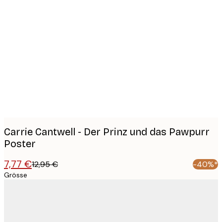
Product
images
Carrie Cantwell - Der Prinz und das Pawpurr
Poster
7,77 €
12,95 €
-40%*
Grösse