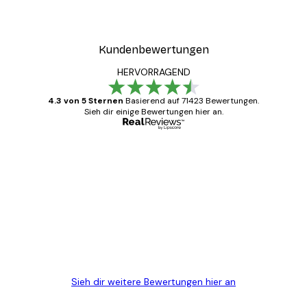
Kundenbewertungen
HERVORRAGEND
4.3 von 5 Sternen
Basierend auf 71423 Bewertungen.
Sieh dir einige Bewertungen hier an.
Verifizierter Käufer
Kundenbewertungen
Alles wie immer zügig, schnell, sicher
verpackt und ein stressfreier Einkauf
gewesen.
5 Jun
Edit D
Sieh dir weitere Bewertungen hier an