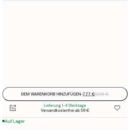
7
21x30 cm
1
19
50x70 cm
3
26
70x100 cm
4
64
100x150 cm
Frame
options
DEM WARENKORB HINZUFÜGEN
-
7,77 €
12,95 €
Lieferung 1-4 Werktage
Versandkostenfrei ab 59 €
Auf Lager