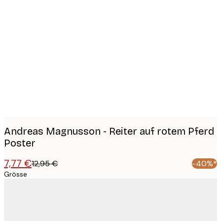
Product
images
Andreas Magnusson - Reiter auf rotem Pferd
Poster
7,77 €
12,95 €
-40%*
Grösse