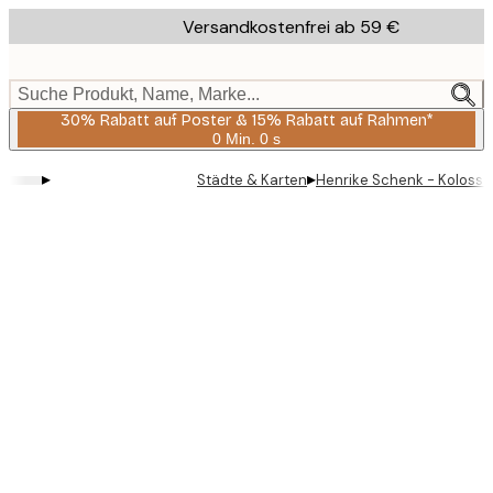
Skip
Versandkostenfrei ab 59 €
to
main
content.
Suche Produkt, Name, Marke...
30% Rabatt auf Poster & 15% Rabatt auf Rahmen*
0 Min.
0 s
Gültig
bis:
▸
▸
Städte & Karten
Henrike Schenk - Kolosse
2026-
08-
06