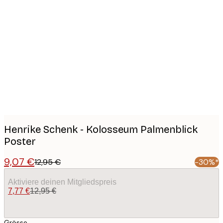
Product
images
Henrike Schenk - Kolosseum Palmenblick
Poster
9,07 €
12,95 €
-30%*
Aktiviere deinen Mitgliedspreis
7,77 €
12,95 €
Grösse