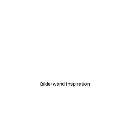
-70%
Outlet
Fontana Di Trevi Poster
Ab 3,88 €
12,95 €
Bilderwand Inspiration