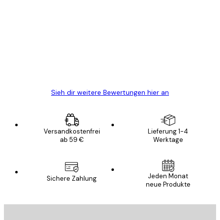
Kundenbewertungen
Alles wie immer zügig, schnell, sicher
verpackt und ein stressfreier Einkauf
gewesen.
5 Jun
Edit D
Sieh dir weitere Bewertungen hier an
Versandkostenfrei
Lieferung 1-4
ab 59 €
Werktage
Jeden Monat
Sichere Zahlung
neue Produkte