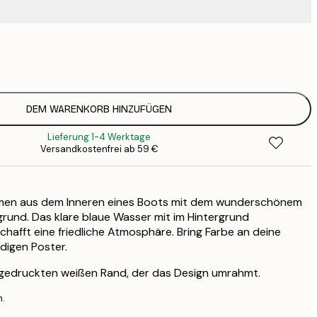
15
2
23
3
DEM WARENKORB HINZUFÜGEN
Lieferung 1-4 Werktage
Versandkostenfrei ab 59 €
men aus dem Inneren eines Boots mit dem wunderschönem
rund. Das klare blaue Wasser mit im Hintergrund
hafft eine friedliche Atmosphäre. Bring Farbe an deine
digen Poster.
 gedruckten weißen Rand, der das Design umrahmt.
n.