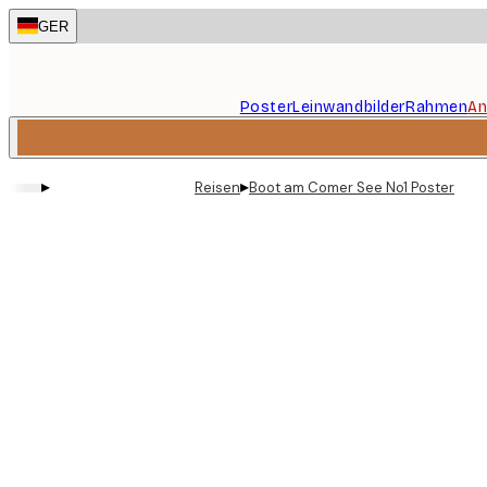
Skip
GER
to
main
content.
Poster
Leinwandbilder
Rahmen
An
▸
▸
Reisen
Boot am Comer See No1 Poster