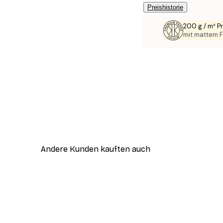
Preishistorie
200 g / m² 
mit mattem F
Andere Kunden kauften auch