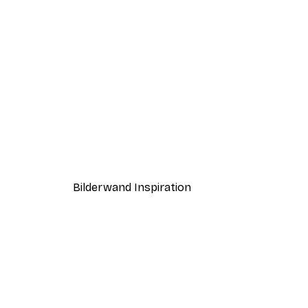
-30%*
Straße am Gardasee Poster
Ab 9,07 €
12,95 €
Bilderwand Inspiration