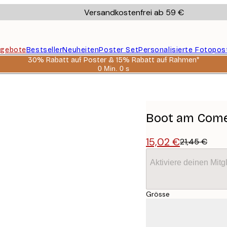
Versandkostenfrei ab 59 €
gebote
Bestseller
Neuheiten
Poster Set
Personalisierte Fotopos
30% Rabatt auf Poster & 15% Rabatt auf Rahmen*
0 Min.
0 s
Gültig
bis:
2026-
08-
06
Boot am Come
15,02 €
21,45 €
Aktiviere deinen Mitg
Grösse