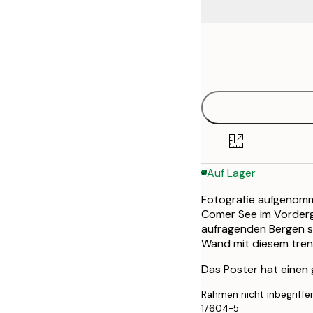
Frame
30x40 cm
options
50x70 cm
Auf Lager
Fotografie aufgenom
Comer See im Vorderg
aufragenden Bergen sc
Wand mit diesem tren
Das Poster hat einen
Rahmen nicht inbegriffe
17604-5