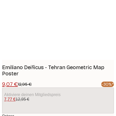
Product
images
Emiliano Deificus - Tehran Geometric Map
Poster
9,07 €
12,95 €
-30%*
Aktiviere deinen Mitgliedspreis
7,77 €
12,95 €
Grösse