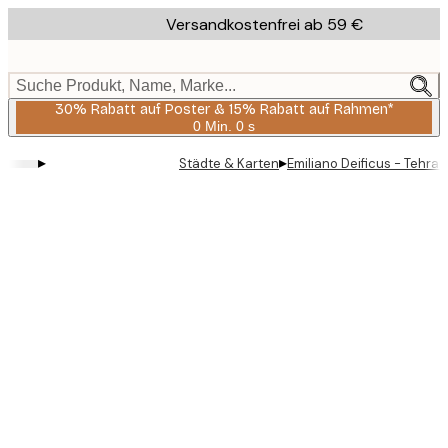
Skip
Versandkostenfrei ab 59 €
to
main
content.
Suche Produkt, Name, Marke...
30% Rabatt auf Poster & 15% Rabatt auf Rahmen*
0 Min.
0 s
Gültig
bis:
▸
▸
Städte & Karten
Emiliano Deificus - Tehra
2026-
08-
06