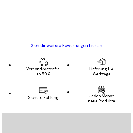
Alles wie immer zügig, schnell, sicher
verpackt und ein stressfreier Einkauf
gewesen.
5 Jun
Edit D
Sieh dir weitere Bewertungen hier an
Versandkostenfrei
Lieferung 1-4
ab 59 €
Werktage
Jeden Monat
Sichere Zahlung
neue Produkte