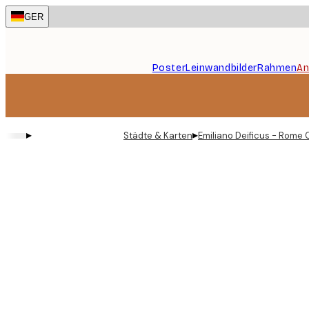
Skip
GER
to
main
content.
Poster
Leinwandbilder
Rahmen
An
▸
▸
Städte & Karten
Emiliano Deificus - Rome 