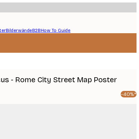
ter
Bilderwände
B2B
How To Guide
cus - Rome City Street Map Poster
-40%*