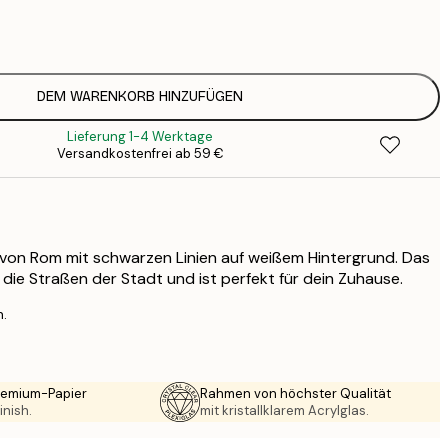
7
1
12
2
16
DEM WARENKORB HINZUFÜGEN
2
Lieferung 1-4 Werktage
19
Versandkostenfrei ab 59 €
3
26
4
64
 von Rom mit schwarzen Linien auf weißem Hintergrund. Das
die Straßen der Stadt und ist perfekt für dein Zuhause.
n.
Premium-Papier
Rahmen von höchster Qualität
inish.
mit kristallklarem Acrylglas.