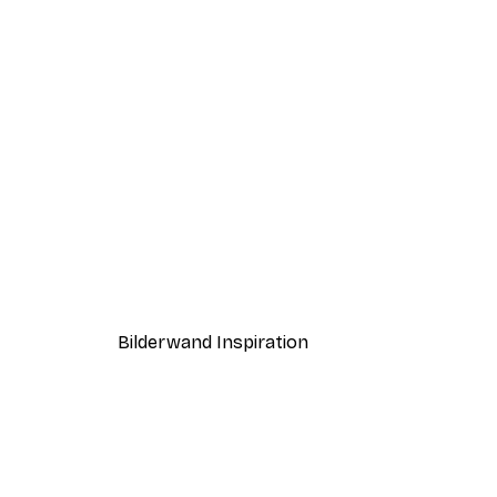
-40%*
Haus am See Poster
Ab 7,77 €
12,95 €
Bilderwand Inspiration