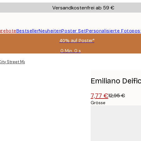
Versandkostenfrei ab 59 €
gebote
Bestseller
Neuheiten
Poster Set
Personalisierte Fotopos
40% auf Poster*
0 Min.
0 s
Gültig
bis:
City Street Map Poster
2026-
08-
09
Emiliano Deifi
7,77 €
12,95 €
Grösse