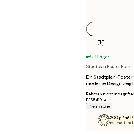
Frame
21x30 cm
options
30x40 cm
40x50 cm
50x70 cm
Auf Lager
70x100 cm
Stadtplan Poster Rom
100x150 cm
Ein Stadtplan-Poster
moderne Design zeigt 
Rahmen nicht inbegriffe
PS55419-4
Preishistorie
200 g / m² 
mit mattem F