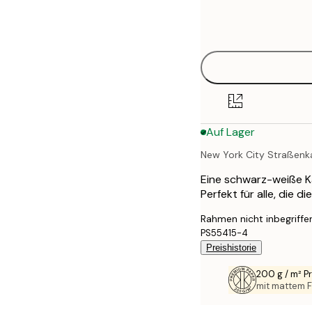
Frame
21x30 cm
options
30x40 cm
40x50 cm
50x70 cm
Auf Lager
70x100 cm
New York City Straßenk
100x150 cm
Eine schwarz-weiße Ka
Perfekt für alle, die 
Rahmen nicht inbegriffe
PS55415-4
Preishistorie
200 g / m² 
mit mattem F