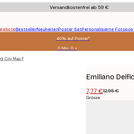
Versandkostenfrei ab 59 €
gebote
Bestseller
Neuheiten
Poster Set
Personalisierte Fotopos
40% auf Poster*
0 Min.
0 s
Gültig
bis:
ork City Map Poster
2026-
08-
09
Emiliano Deifi
7,77 €
12,95 €
Grösse