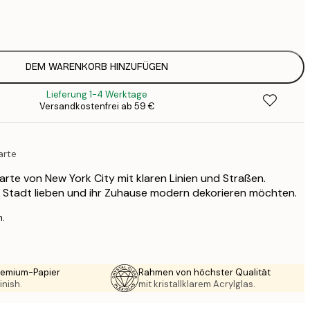
7
1
12
2
16
DEM WARENKORB HINZUFÜGEN
2
Lieferung 1-4 Werktage
19
Versandkostenfrei ab 59 €
3
26
4
arte
64
rte von New York City mit klaren Linien und Straßen.
die Stadt lieben und ihr Zuhause modern dekorieren möchten.
n.
Premium-Papier
Rahmen von höchster Qualität
inish.
mit kristallklarem Acrylglas.