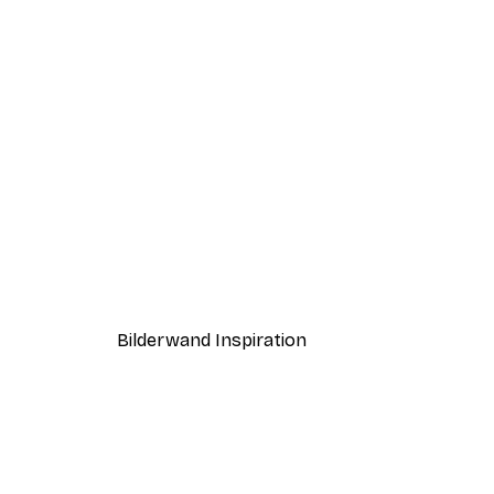
-40%*
Boat in the lake Poster
Ab 7,77 €
12,95 €
Bilderwand Inspiration