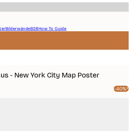
ter
Bilderwände
B2B
How To Guide
cus - New York City Map Poster
-40%*