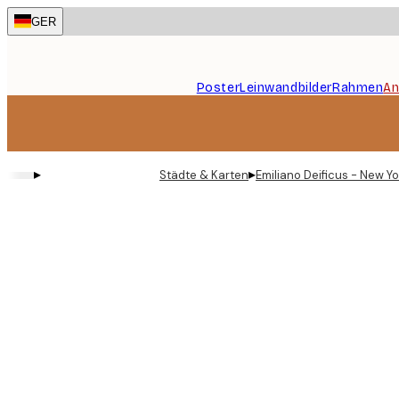
Skip
GER
to
main
content.
Poster
Leinwandbilder
Rahmen
An
▸
▸
Städte & Karten
Emiliano Deificus - New Y