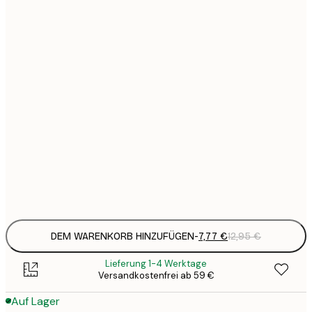
7
21x30 cm
1
12
30x40 cm
2
16
40x50 cm
2
21
50x70 cm
3
29
70x100 cm
4
Frame
options
DEM WARENKORB HINZUFÜGEN
-
7,77 €
12,95 €
Lieferung 1-4 Werktage
Versandkostenfrei ab 59 €
Auf Lager