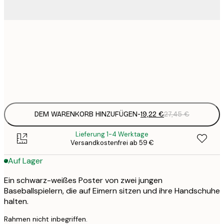
19
50x50 cm
2
Frame
options
DEM WARENKORB HINZUFÜGEN
-
19,22 €
27,45 €
Lieferung 1-4 Werktage
Versandkostenfrei ab 59 €
Auf Lager
Ein schwarz-weißes Poster von zwei jungen
Baseballspielern, die auf Eimern sitzen und ihre Handschuhe
halten.
Rahmen nicht inbegriffen.