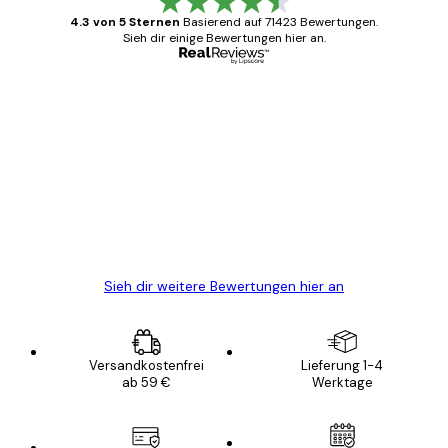
4.3 von 5 Sternen
Basierend auf 71423 Bewertungen.
Sieh dir einige Bewertungen hier an.
Verifizierter Käufer
Kundenbewertungen
Alles wie immer zügig, schnell, sicher
verpackt und ein stressfreier Einkauf
gewesen.
5 Jun
Edit D
Sieh dir weitere Bewertungen hier an
Versandkostenfrei
Lieferung 1-4
ab 59 €
Werktage