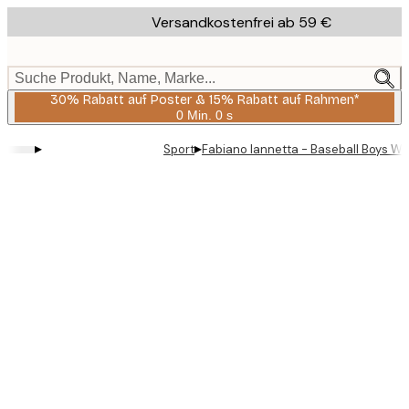
Skip
Versandkostenfrei ab 59 €
to
main
content.
Suche Produkt, Name, Marke...
30% Rabatt auf Poster & 15% Rabatt auf Rahmen*
0 Min.
0 s
Gültig
bis:
▸
▸
Sport
Fabiano Iannetta - Baseball Boys Wa
2026-
08-
06
Product