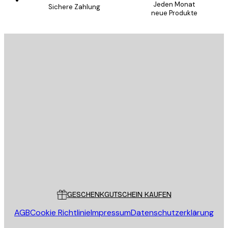
Jeden Monat
Sichere Zahlung
neue Produkte
E-Mail
SENDEN
Store
Poster Store
Kundendienst
GESCHENKGUTSCHEIN KAUFEN
AGB
Cookie Richtlinie
Impressum
Datenschutzerklärung