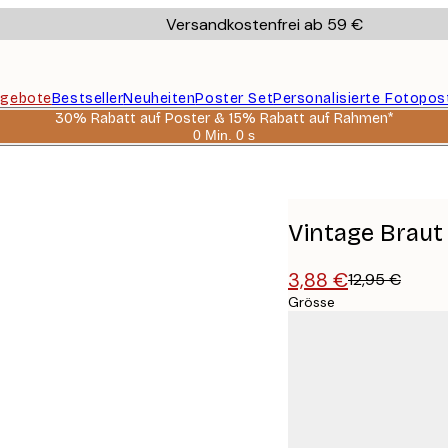
Versandkostenfrei ab 59 €
gebote
Bestseller
Neuheiten
Poster Set
Personalisierte Fotopos
30% Rabatt auf Poster & 15% Rabatt auf Rahmen*
0 Min.
0 s
Gültig
bis:
2026-
08-
06
Vintage Braut
3,88 €
12,95 €
Grösse