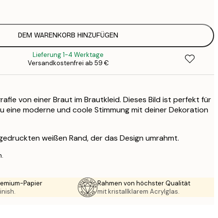
5
2
8
DEM WARENKORB HINZUFÜGEN
3
Lieferung 1-4 Werktage
Versandkostenfrei ab 59 €
ie von einer Braut im Brautkleid. Dieses Bild ist perfekt für
du eine moderne und coole Stimmung mit deiner Dekoration
 gedruckten weißen Rand, der das Design umrahmt.
n.
Premium-Papier
Rahmen von höchster Qualität
inish.
mit kristallklarem Acrylglas.