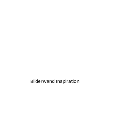
-30%*
Boat in the lake Poster
Ab 9,07 €
12,95 €
Bilderwand Inspiration