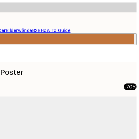
ter
Bilderwände
B2B
How To Guide
 Poster
-70%