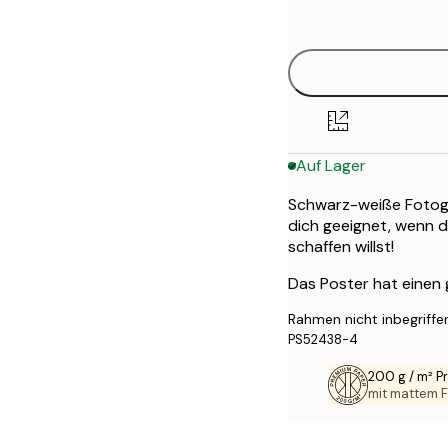
options
30x40 cm
50x70 cm
Auf Lager
Schwarz-weiße Fotograf
dich geeignet, wenn 
schaffen willst!
Das Poster hat einen
Rahmen nicht inbegriffe
PS52438-4
200 g / m² 
mit mattem F