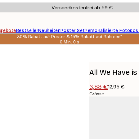
Versandkostenfrei ab 59 €
gebote
Bestseller
Neuheiten
Poster Set
Personalisierte Fotopos
30% Rabatt auf Poster & 15% Rabatt auf Rahmen*
0 Min.
0 s
Gültig
bis:
2026-
08-
06
All We Have i
3,88 €
12,95 €
Grösse