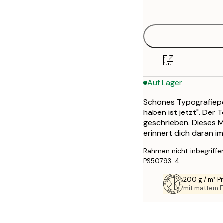
options
30x40 cm
50x70 cm
Auf Lager
Schönes Typografiepos
haben ist jetzt". Der
geschrieben. Dieses M
erinnert dich daran im
Rahmen nicht inbegriffe
PS50793-4
200 g / m² 
mit mattem F