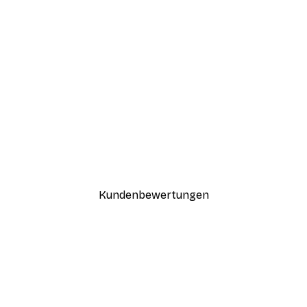
-30%*
Haus am See Poster
Ab 9,07 €
12,95 €
Kundenbewertungen
n
ügig, schnell, sicher verpackt und ein stressfreier Einkauf gewesen.