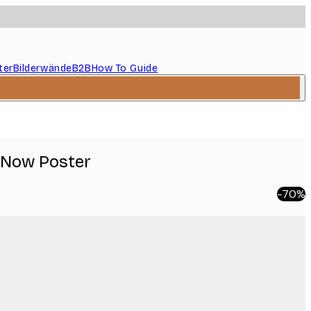
ter
Bilderwände
B2B
How To Guide
s Now Poster
-70%