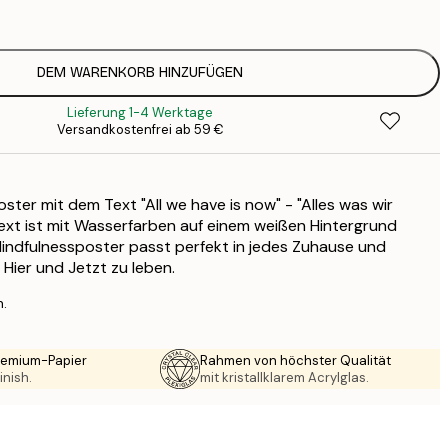
5
2
8
DEM WARENKORB HINZUFÜGEN
3
Lieferung 1-4 Werktage
Versandkostenfrei ab 59 €
ter mit dem Text "All we have is now" - "Alles was wir
 Text ist mit Wasserfarben auf einem weißen Hintergrund
indfulnessposter passt perfekt in jedes Zuhause und
 Hier und Jetzt zu leben.
n.
Premium-Papier
Rahmen von höchster Qualität
inish.
mit kristallklarem Acrylglas.