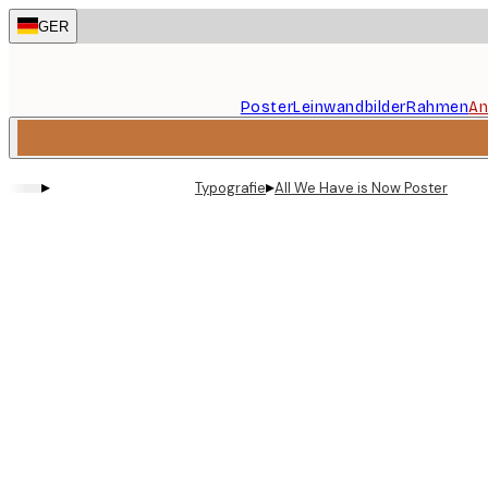
Skip
GER
to
main
content.
Poster
Leinwandbilder
Rahmen
An
▸
▸
Typografie
All We Have is Now Poster