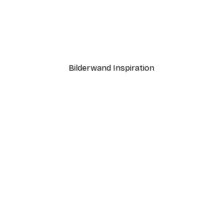
-40%*
Darling Poster
Ab 7,77 €
12,95 €
Bilderwand Inspiration