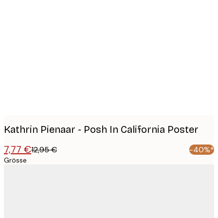
Product
images
Kathrin Pienaar - Posh In California Poster
7,77 €
12,95 €
-40%*
Grösse