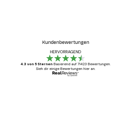
Kundenbewertungen
HERVORRAGEND
4.3 von 5 Sternen
Basierend auf 71423 Bewertungen.
Sieh dir einige Bewertungen hier an.
Verifizierter Käufer
Kundenbewertungen
Alles wie immer zügig, schnell, sicher
verpackt und ein stressfreier Einkauf
gewesen.
5 Jun
Edit D