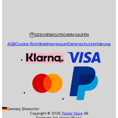
Store
Poster Store
Kundendienst
GESCHENKGUTSCHEIN KAUFEN
AGB
Cookie Richtlinie
Impressum
Datenschutzerklärung
Germany (Deutsch)
Copyright ©
2026
,
Poster Store
AB
Fantastic Art. Happy Prices.