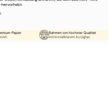
v hervorhebt.
n.
Premium-Papier
Rahmen von höchster Qualität
inish.
mit kristallklarem Acrylglas.