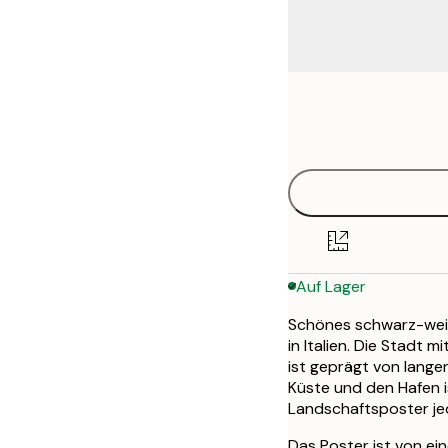
Frame
21x30 cm
options
30x40 cm
40x50 cm
50x50 cm
Auf Lager
50x70 cm
Schönes schwarz-weiß
70x100 cm
in Italien. Die Stadt 
ist geprägt von lange
Küste und den Hafen 
Landschaftsposter jed
Das Poster ist von ei