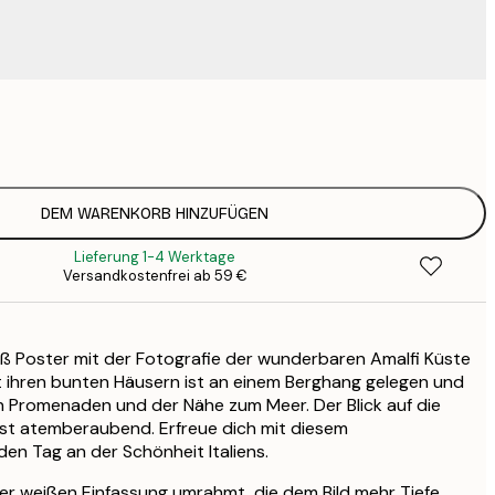
9
1
15
2
19
DEM WARENKORB HINZUFÜGEN
2
Lieferung 1-4 Werktage
19
Versandkostenfrei ab 59 €
2
23
3
 Poster mit der Fotografie der wunderbaren Amalfi Küste
30
4
mit ihren bunten Häusern ist an einem Berghang gelegen und
n Promenaden und der Nähe zum Meer. Der Blick auf die
ist atemberaubend. Erfreue dich mit diesem
en Tag an der Schönheit Italiens.
ner weißen Einfassung umrahmt, die dem Bild mehr Tiefe