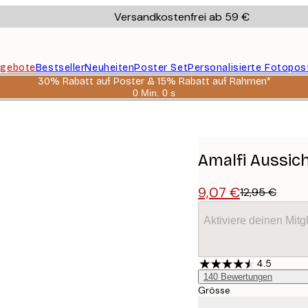
Versandkostenfrei ab 59 €
gebote
Bestseller
Neuheiten
Poster Set
Personalisierte Fotopos
30% Rabatt auf Poster & 15% Rabatt auf Rahmen*
0 Min.
0 s
Gültig
bis:
2026-
08-
06
Amalfi Aussic
9,07 €
12,95 €
Aktiviere deinen Mitg
4.5
140
Bewertungen
Grösse