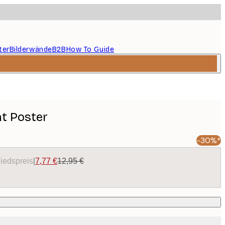
ter
Bilderwände
B2B
How To Guide
ht Poster
-30%*
liedspreis
|
7,77 €
12,95 €