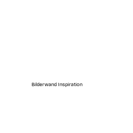
-30%*
Cat and Butterfly Poster
Ab 9,07 €
12,95 €
Bilderwand Inspiration