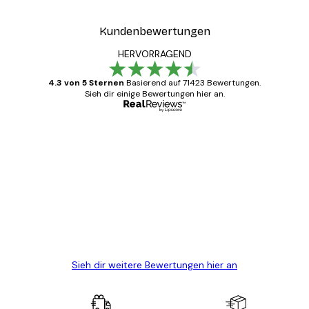
Kundenbewertungen
HERVORRAGEND
4.3 von 5 Sternen
Basierend auf 71423 Bewertungen.
Sieh dir einige Bewertungen hier an.
Verifizierter Käufer
Kundenbewertungen
Alles wie immer zügig, schnell, sicher
verpackt und ein stressfreier Einkauf
gewesen.
5 Jun
Edit D
Sieh dir weitere Bewertungen hier an