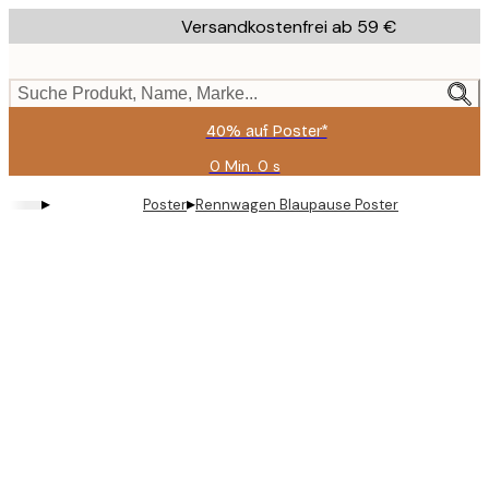
Skip
Versandkostenfrei ab 59 €
to
main
content.
Suche Produkt, Name, Marke...
40% auf Poster*
0 Min.
0 s
Gültig
bis:
▸
▸
Poster
Rennwagen Blaupause Poster
2026-
08-
09