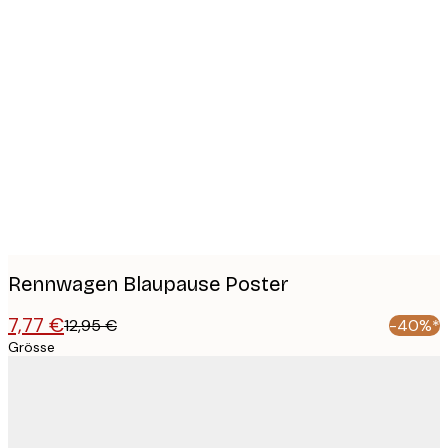
Product
images
Rennwagen Blaupause Poster
7,77 €
12,95 €
-40%*
Grösse