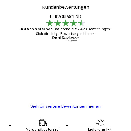
Kundenbewertungen
HERVORRAGEND
4.3 von 5 Sternen
Basierend auf 71423 Bewertungen.
Sieh dir einige Bewertungen hier an.
Verifizierter Käufer
Kundenbewertungen
Alles wie immer zügig, schnell, sicher
verpackt und ein stressfreier Einkauf
gewesen.
5 Jun
Edit D
Sieh dir weitere Bewertungen hier an
Versandkostenfrei
Lieferung 1-4