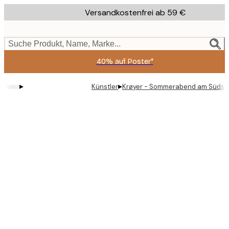
Skip
Versandkostenfrei ab 59 €
to
main
content.
Suche Produkt, Name, Marke...
40% auf Poster*
▸
▸
Künstler
Krøyer - Sommerabend am Südstr