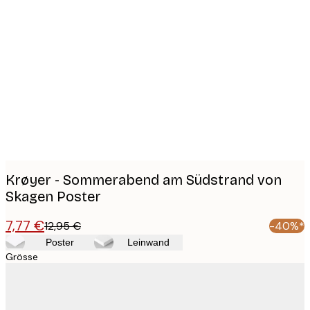
Product
images
Krøyer - Sommerabend am Südstrand von
Skagen Poster
7,77 €
12,95 €
-40%*
Poster
Leinwand
Grösse