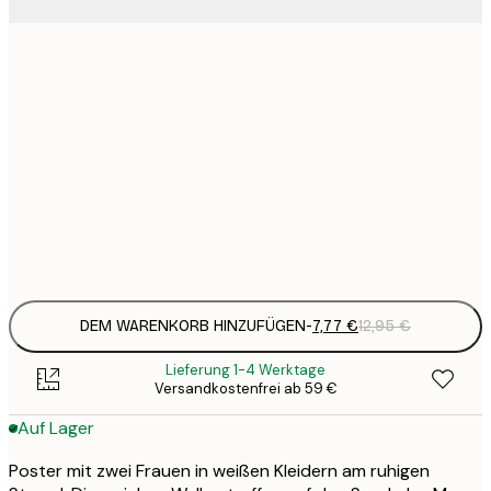
7
21x30 cm
1
12
30x40 cm
2
19
50x70 cm
3
Frame
options
DEM WARENKORB HINZUFÜGEN
-
7,77 €
12,95 €
Lieferung 1-4 Werktage
Versandkostenfrei ab 59 €
Auf Lager
Poster mit zwei Frauen in weißen Kleidern am ruhigen