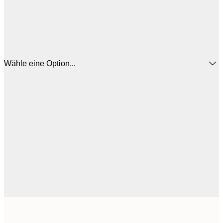
Wähle eine Option...
25
30x40 cm
3