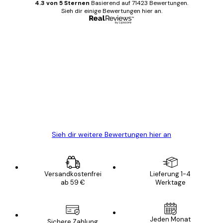
4.3 von 5 Sternen
Basierend auf 71423 Bewertungen.
Sieh dir einige Bewertungen hier an.
Verifizierter Käufer
Kundenbewertungen
Alles wie immer zügig, schnell, sicher
verpackt und ein stressfreier Einkauf
gewesen.
5 Jun
Edit D
Sieh dir weitere Bewertungen hier an
Versandkostenfrei
Lieferung 1-4
ab 59 €
Werktage
Jeden Monat
Sichere Zahlung