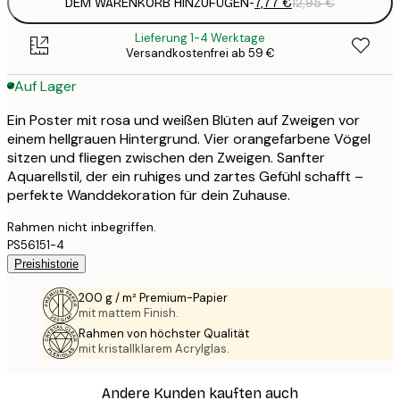
DEM WARENKORB HINZUFÜGEN
-
7,77 €
12,95 €
Lieferung 1-4 Werktage
Versandkostenfrei ab 59 €
Auf Lager
Ein Poster mit rosa und weißen Blüten auf Zweigen vor
einem hellgrauen Hintergrund. Vier orangefarbene Vögel
sitzen und fliegen zwischen den Zweigen. Sanfter
Aquarellstil, der ein ruhiges und zartes Gefühl schafft –
perfekte Wanddekoration für dein Zuhause.
Rahmen nicht inbegriffen.
PS56151-4
Preishistorie
200 g / m² Premium-Papier
mit mattem Finish.
Rahmen von höchster Qualität
mit kristallklarem Acrylglas.
Andere Kunden kauften auch