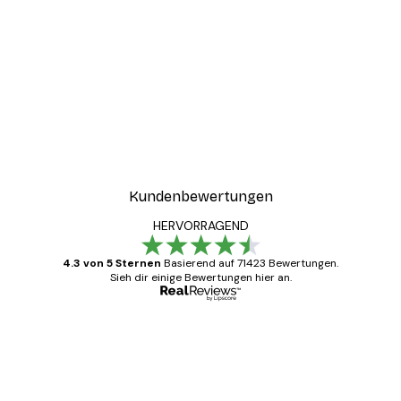
Kundenbewertungen
HERVORRAGEND
4.3 von 5 Sternen
Basierend auf 71423 Bewertungen.
Sieh dir einige Bewertungen hier an.
Verifizierter Käufer
Kundenbewertungen
Alles wie immer zügig, schnell, sicher
verpackt und ein stressfreier Einkauf