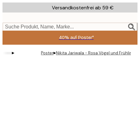
Skip
Versandkostenfrei ab 59 €
to
main
content.
Suche Produkt, Name, Marke...
40% auf Poster*
▸
▸
Poster
Nikita Jariwala - Rosa Vögel und Frühlingsb