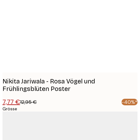
Product
images
Nikita Jariwala - Rosa Vögel und
Frühlingsblüten Poster
7,77 €
12,95 €
-40%*
Grösse