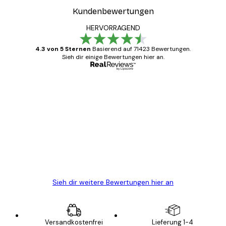
Kundenbewertungen
HERVORRAGEND
4.3 von 5 Sternen
Basierend auf 71423 Bewertungen.
Sieh dir einige Bewertungen hier an.
Verifizierter Käufer
Kundenbewertungen
Alles wie immer zügig, schnell, sicher
verpackt und ein stressfreier Einkauf
gewesen.
5 Jun
Edit D
Sieh dir weitere Bewertungen hier an
Versandkostenfrei
Lieferung 1-4