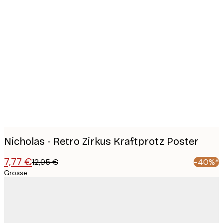
Product
images
Nicholas - Retro Zirkus Kraftprotz Poster
7,77 €
12,95 €
-40%*
Grösse