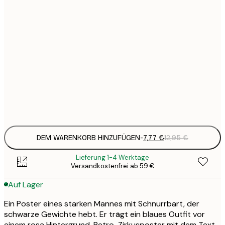
7
21x30 cm
1
19
50x70 cm
3
26
70x100 cm
4
Frame
options
DEM WARENKORB HINZUFÜGEN
-
7,77 €
12,95 €
Lieferung 1-4 Werktage
Versandkostenfrei ab 59 €
Auf Lager
Ein Poster eines starken Mannes mit Schnurrbart, der
schwarze Gewichte hebt. Er trägt ein blaues Outfit vor
einem rosa Hintergrund. Retro-Zirkusposter mit dem Text