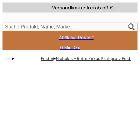
Skip
Versandkostenfrei ab 59 €
to
main
content.
Suche Produkt, Name, Marke...
40% auf Poster*
0 Min.
0 s
Gültig
bis:
▸
▸
Poster
Nicholas - Retro Zirkus Kraftprotz Poster
2026-
08-
09