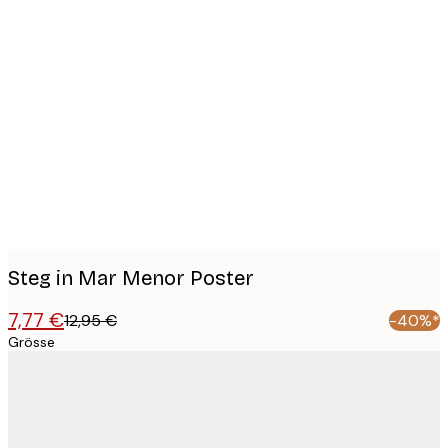
Product
images
Steg in Mar Menor Poster
7,77 €
12,95 €
-40%*
Grösse