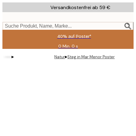
Skip
Versandkostenfrei ab 59 €
to
main
content.
Suche Produkt, Name, Marke...
40% auf Poster*
0 Min.
0 s
Gültig
bis:
▸
▸
Natur
Steg in Mar Menor Poster
2026-
08-
09