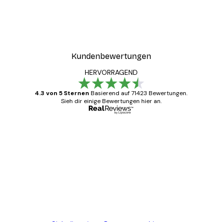
Kundenbewertungen
HERVORRAGEND
4.3 von 5 Sternen
Basierend auf 71423 Bewertungen.
Sieh dir einige Bewertungen hier an.
Verifizierter Käufer
Kundenbewertungen
Alles wie immer zügig, schnell, sicher
verpackt und ein stressfreier Einkauf
gewesen.
5 Jun
Edit D