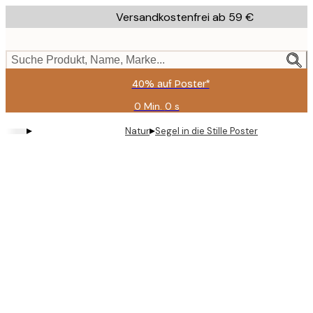
Skip
Versandkostenfrei ab 59 €
to
main
content.
Suche Produkt, Name, Marke...
40% auf Poster*
0 Min.
0 s
Gültig
bis:
▸
▸
Natur
Segel in die Stille Poster
2026-
08-
09