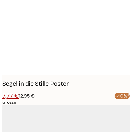
Product
images
Segel in die Stille Poster
7,77 €
12,95 €
-40%*
Grösse