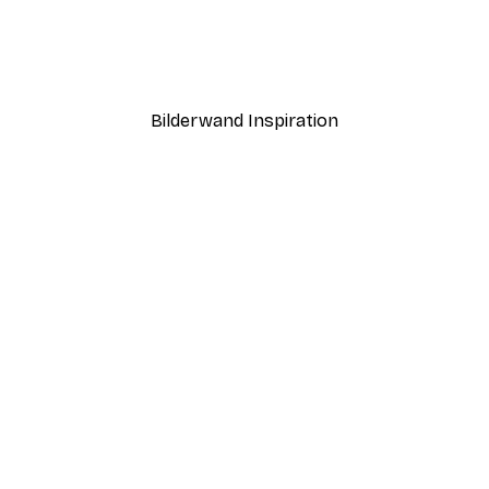
Wellenbrecher Poster
Ab 7,77 €
12,95 €
Bilderwand Inspiration