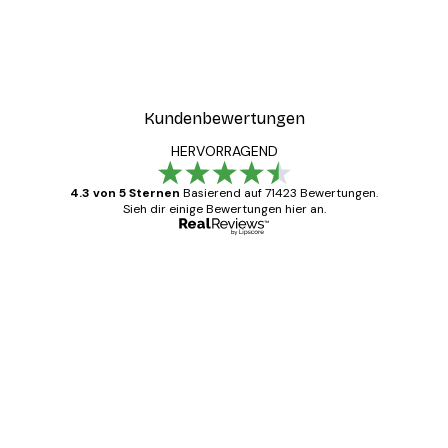
Kundenbewertungen
HERVORRAGEND
4.3 von 5 Sternen
Basierend auf 71423 Bewertungen.
Sieh dir einige Bewertungen hier an.
Verifizierter Käufer
Kundenbewertungen
Alles wie immer zügig, schnell, sicher
verpackt und ein stressfreier Einkauf
gewesen.
5 Jun
Edit D