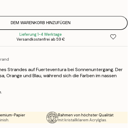
1
12
2
16
DEM WARENKORB HINZUFÜGEN
2
Lieferung 1-4 Werktage
16
Versandkostenfrei ab 59 €
2
21
3
trand
ines Strandes auf Fuerteventura bei Sonnenuntergang. Der
osa, Orange und Blau, während sich die Farben im nassen
n.
Premium-Papier
Rahmen von höchster Qualität
inish.
mit kristallklarem Acrylglas.