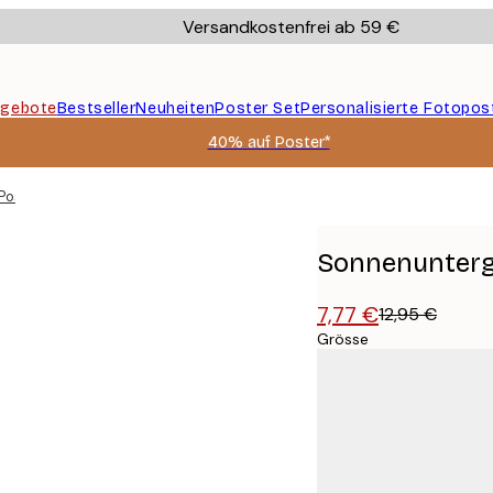
Versandkostenfrei ab 59 €
gebote
Bestseller
Neuheiten
Poster Set
Personalisierte Fotopos
40% auf Poster*
Poster
Sonnenunterg
7,77 €
12,95 €
Grösse