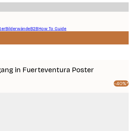
ter
Bilderwände
B2B
How To Guide
ang in Fuerteventura Poster
-40%*