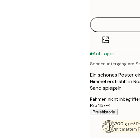
options
30x40 cm
40x50 cm
50x50 cm
Auf Lager
50x70 cm
Sonnenuntergang am S
Ein schönes Poster e
Himmel erstrahlt in R
Sand spiegeln.
Rahmen nicht inbegriffe
PS54137-4
Preishistorie
200 g / m² 
mit mattem F