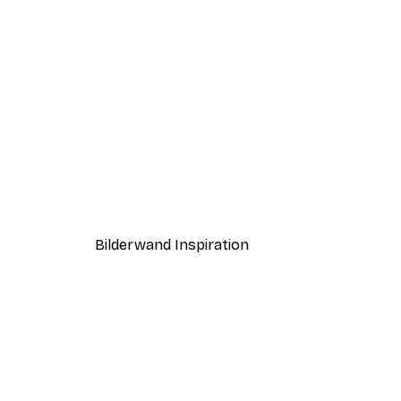
-40%*
Capri Coastline Poster
Ab 7,77 €
12,95 €
Bilderwand Inspiration