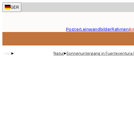
Skip
GER
to
main
content.
Poster
Leinwandbilder
Rahmen
An
▸
▸
Natur
Sonnenuntergang in Fuerteventura 