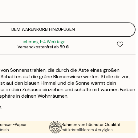
3
1
5
2
8
DEM WARENKORB HINZUFÜGEN
3
Lieferung 1-4 Werktage
Versandkostenfrei ab 59 €
von Sonnenstrahlen, die durch die Äste eines großen
chatten auf die grüne Blumenwiese werfen. Stelle dir vor,
ickst auf den blauen Himmel und die Sonne wärmt dein
tur in dein Zuhause einziehen und schaffe mit warmen Farben
sphäre in deinen Wohnräumen.
n.
Premium-Papier
Rahmen von höchster Qualität
inish.
mit kristallklarem Acrylglas.