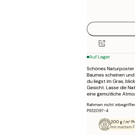
Frame
21x30 cm
options
30x40 cm
50x70 cm
Auf Lager
Schönes Naturposter 
Baumes scheinen und S
du liegst im Gras, bl
Gesicht. Lasse die Na
eine gemütliche Atmo
Rahmen nicht inbegriffe
PS52097-4
200 g / m² 
mit mattem F