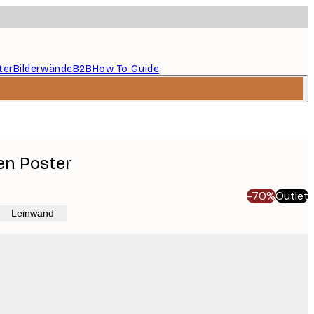
ter
Bilderwände
B2B
How To Guide
en Poster
-70%
Outlet
Leinwand