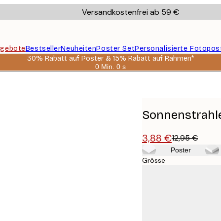
Versandkostenfrei ab 59 €
gebote
Bestseller
Neuheiten
Poster Set
Personalisierte Fotopos
30% Rabatt auf Poster & 15% Rabatt auf Rahmen*
0 Min.
0 s
Gültig
bis:
2026-
08-
06
Sonnenstrahl
3,88 €
12,95 €
Poster
Grösse