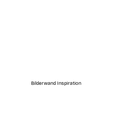
-70%
Outlet
Baum im Nebel Poster
Ab 3,88 €
12,95 €
Bilderwand Inspiration