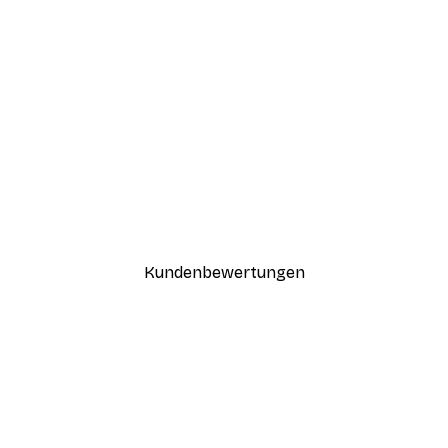
-30%*
Boat in the lake Poster
Ab 9,07 €
12,95 €
Kundenbewertungen
n
ügig, schnell, sicher verpackt und ein stressfreier Einkauf gewesen.