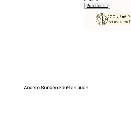
Preishistorie
200 g / m² 
mit mattem F
Andere Kunden kauften auch