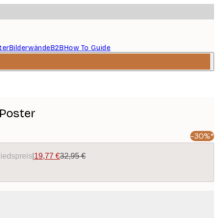
ter
Bilderwände
B2B
How To Guide
 Poster
-30%*
liedspreis
|
19,77 €
32,95 €