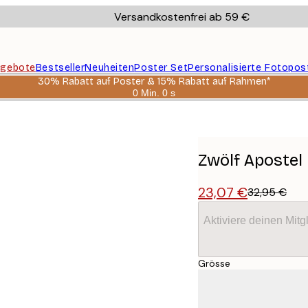
Versandkostenfrei ab 59 €
gebote
Bestseller
Neuheiten
Poster Set
Personalisierte Fotopos
30% Rabatt auf Poster & 15% Rabatt auf Rahmen*
0 Min.
0 s
Gültig
bis:
2026-
08-
06
Zwölf Apostel
23,07 €
32,95 €
Aktiviere deinen Mitg
Grösse