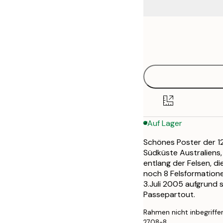
Frame
50x70 cm
options
Auf Lager
Schönes Poster der 12
Südküste Australiens,
entlang der Felsen, di
noch 8 Felsformationen
3.Juli 2005 aufgrund 
Passepartout.
Rahmen nicht inbegriffe
2708-8