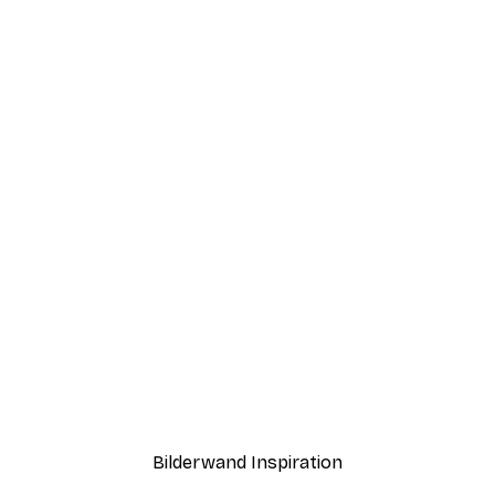
-40%*
Poster
Hirsch im Schneefall Post
Ab 3,87 €
6,45 €
Bilderwand Inspiration