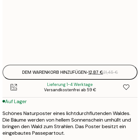
12
30x40 cm
2
19
50x70 cm
3
Frame
options
DEM WARENKORB HINZUFÜGEN
-
12,87 €
21,45 €
Lieferung 1-4 Werktage
Versandkostenfrei ab 59 €
Auf Lager
Schönes Naturposter eines lichtdurchflutenden Waldes.
Die Bäume werden von hellem Sonnenschein umhüllt und
bringen den Wald zum Strahlen. Das Poster besitzt ein
eingebautes Passepartout.