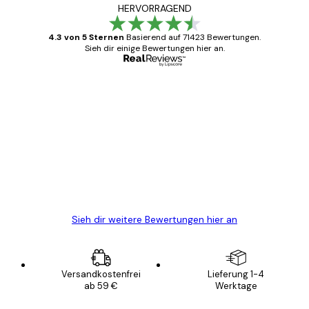
HERVORRAGEND
4.3 von 5 Sternen
Basierend auf 71423 Bewertungen.
Sieh dir einige Bewertungen hier an.
Verifizierter Käufer
Kundenbewertungen
Alles wie immer zügig, schnell, sicher
verpackt und ein stressfreier Einkauf
gewesen.
5 Jun
Edit D
Sieh dir weitere Bewertungen hier an
Versandkostenfrei
Lieferung 1-4
ab 59 €
Werktage