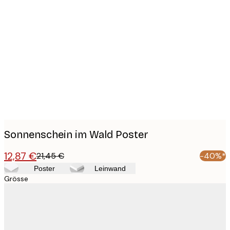
Product
images
Sonnenschein im Wald Poster
12,87 €
21,45 €
-40%*
Poster
Leinwand
Grösse