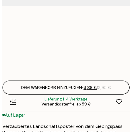
3
21x30 cm
1
5
30x40 cm
2
8
50x70 cm
3
Frame
options
DEM WARENKORB HINZUFÜGEN
-
3,88 €
12,95 €
Lieferung 1-4 Werktage
Versandkostenfrei ab 59 €
Auf Lager
Verzaubertes Landschaftsposter von dem Gebirgspass