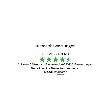
Kundenbewertungen
HERVORRAGEND
4.3 von 5 Sternen
Basierend auf 71423 Bewertungen.
Sieh dir einige Bewertungen hier an.
Verifizierter Käufer
Kundenbewertungen
Alles wie immer zügig, schnell, sicher
verpackt und ein stressfreier Einkauf
gewesen.