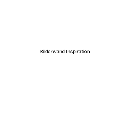
-70%
Outlet
anten Poster
Lila Wellen Poster
Ab 3,88 €
12,95 €
Bilderwand Inspiration