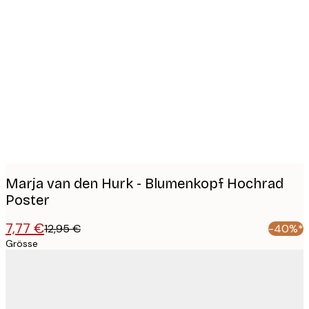
Product
images
Marja van den Hurk - Blumenkopf Hochrad
Poster
7,77 €
12,95 €
-40%*
Grösse