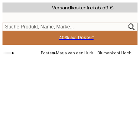
Skip
Versandkostenfrei ab 59 €
to
main
content.
Suche Produkt, Name, Marke...
40% auf Poster*
▸
▸
Poster
Marja van den Hurk - Blumenkopf Hochrad 