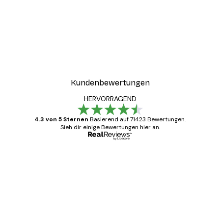
Kundenbewertungen
HERVORRAGEND
4.3 von 5 Sternen
Basierend auf 71423 Bewertungen.
Sieh dir einige Bewertungen hier an.
Verifizierter Käufer
Kundenbewertungen
Alles wie immer zügig, schnell, sicher
verpackt und ein stressfreier Einkauf
gewesen.
5 Jun