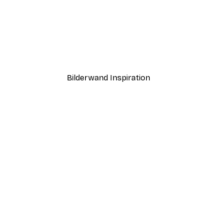
-40%*
Sonnenlicht Schilf Poster
Ab 7,77 €
12,95 €
Bilderwand Inspiration